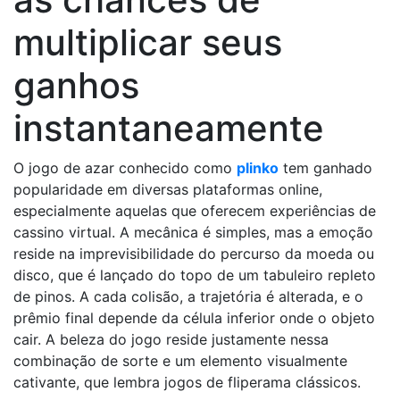
multiplicar seus
ganhos
instantaneamente
O jogo de azar conhecido como
plinko
tem ganhado
popularidade em diversas plataformas online,
especialmente aquelas que oferecem experiências de
cassino virtual. A mecânica é simples, mas a emoção
reside na imprevisibilidade do percurso da moeda ou
disco, que é lançado do topo de um tabuleiro repleto
de pinos. A cada colisão, a trajetória é alterada, e o
prêmio final depende da célula inferior onde o objeto
cair. A beleza do jogo reside justamente nessa
combinação de sorte e um elemento visualmente
cativante, que lembra jogos de fliperama clássicos.