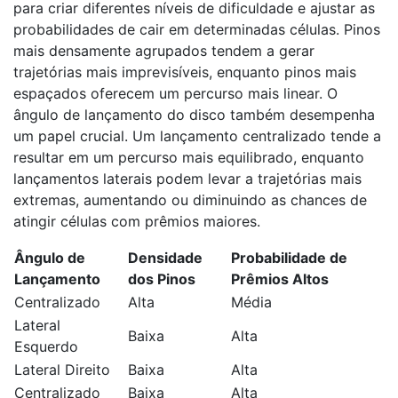
para criar diferentes níveis de dificuldade e ajustar as
probabilidades de cair em determinadas células. Pinos
mais densamente agrupados tendem a gerar
trajetórias mais imprevisíveis, enquanto pinos mais
espaçados oferecem um percurso mais linear. O
ângulo de lançamento do disco também desempenha
um papel crucial. Um lançamento centralizado tende a
resultar em um percurso mais equilibrado, enquanto
lançamentos laterais podem levar a trajetórias mais
extremas, aumentando ou diminuindo as chances de
atingir células com prêmios maiores.
Ângulo de
Densidade
Probabilidade de
Lançamento
dos Pinos
Prêmios Altos
Centralizado
Alta
Média
Lateral
Baixa
Alta
Esquerdo
Lateral Direito
Baixa
Alta
Centralizado
Baixa
Alta