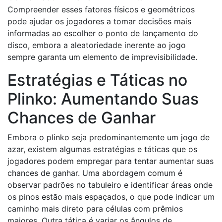
Compreender esses fatores físicos e geométricos
pode ajudar os jogadores a tomar decisões mais
informadas ao escolher o ponto de lançamento do
disco, embora a aleatoriedade inerente ao jogo
sempre garanta um elemento de imprevisibilidade.
Estratégias e Táticas no
Plinko: Aumentando Suas
Chances de Ganhar
Embora o plinko seja predominantemente um jogo de
azar, existem algumas estratégias e táticas que os
jogadores podem empregar para tentar aumentar suas
chances de ganhar. Uma abordagem comum é
observar padrões no tabuleiro e identificar áreas onde
os pinos estão mais espaçados, o que pode indicar um
caminho mais direto para células com prêmios
maiores. Outra tática é variar os ângulos de