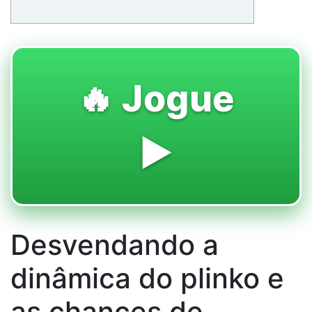
🔥 Jogue
▶️
Desvendando a
dinâmica do plinko e
as chances de