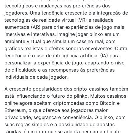
tecnológicos e mudanças nas preferências dos
jogadores. Uma tendência crescente é a integração de
tecnologias de realidade virtual (VR) e realidade
aumentada (AR) para criar experiências de jogo mais
imersivas e interativas. Imagine jogar plinko em um
ambiente virtual que simula um cassino real, com
gráficos realistas e efeitos sonoros envolventes. Outra
tendência é o uso de inteligência artificial (IA) para
personalizar a experiência de jogo, adaptando o nível
de dificuldade e as recompensas às preferências
individuais de cada jogador.
A crescente popularidade dos cripto-cassinos também
está influenciando o futuro do plinko. Muitos cassinos
online agora aceitam criptomoedas como Bitcoin e
Ethereum, o que oferece aos jogadores maior
privacidade, segurança e conveniência. O plinko, com
suas regras simples e a possibilidade de apostas
rápidas, é um jogo que se adapta bem ao ambiente