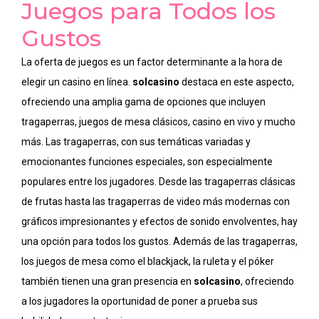
Juegos para Todos los
Gustos
La oferta de juegos es un factor determinante a la hora de
elegir un casino en línea.
solcasino
destaca en este aspecto,
ofreciendo una amplia gama de opciones que incluyen
tragaperras, juegos de mesa clásicos, casino en vivo y mucho
más. Las tragaperras, con sus temáticas variadas y
emocionantes funciones especiales, son especialmente
populares entre los jugadores. Desde las tragaperras clásicas
de frutas hasta las tragaperras de video más modernas con
gráficos impresionantes y efectos de sonido envolventes, hay
una opción para todos los gustos. Además de las tragaperras,
los juegos de mesa como el blackjack, la ruleta y el póker
también tienen una gran presencia en
solcasino
, ofreciendo
a los jugadores la oportunidad de poner a prueba sus