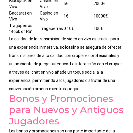
Blackjack en
Casino en
5€
2000€
Vivo
Vivo
Baccarat en
Casino en
1€
10000€
Vivo
Vivo
Tragaperras
Tragaperras
0.10€
100€
"Book of Ra"
La calidad de la transmisión de video en vivo es crucial para
una experiencia inmersiva.
solcasino
se asegura de ofrecer
transmisiones de alta calidad con crupieres profesionales y
un ambiente de juego auténtico. La interacción con el crupier
a través del chat en vivo añade un toque social a la
experiencia, permitiendo a los jugadores disfrutar de una
conversación amena mientras juegan.
Bonos y Promociones
para Nuevos y Antiguos
Jugadores
Los bonos y promociones son una parte importante de la