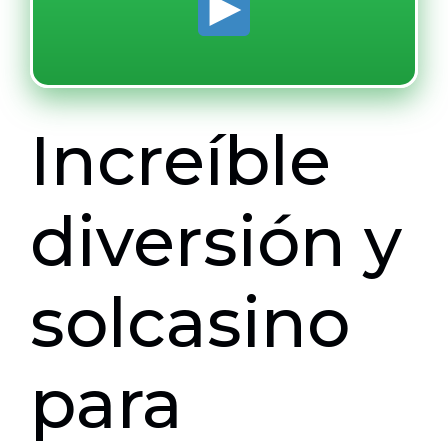
Increíble
diversión y
solcasino
para