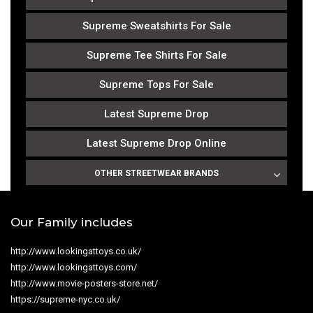
Supreme Sweatshirts For Sale
Supreme Tee Shirts For Sale
Supreme Tops For Sale
Latest Supreme Drop
Latest Supreme Drop Online
OTHER STREETWEAR BRANDS
Our Family includes
http://www.lookingattoys.co.uk/
http://www.lookingattoys.com/
http://www.movie-posters-store.net/
https://supreme-nyc.co.uk/