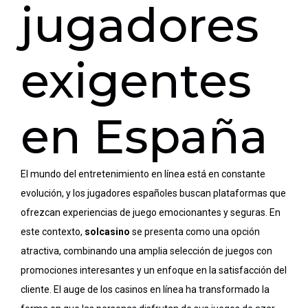
jugadores
exigentes
en España
El mundo del entretenimiento en línea está en constante
evolución, y los jugadores españoles buscan plataformas que
ofrezcan experiencias de juego emocionantes y seguras. En
este contexto,
solcasino
se presenta como una opción
atractiva, combinando una amplia selección de juegos con
promociones interesantes y un enfoque en la satisfacción del
cliente. El auge
de los
casinos en línea ha transformado la