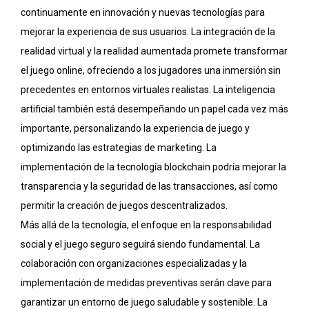
continuamente en innovación y nuevas tecnologías para
mejorar la experiencia de sus usuarios. La integración de la
realidad virtual y la realidad aumentada promete transformar
el juego online, ofreciendo a los jugadores una inmersión sin
precedentes en entornos virtuales realistas. La inteligencia
artificial también está desempeñando un papel cada vez más
importante, personalizando la experiencia de juego y
optimizando las estrategias de marketing. La
implementación de la tecnología blockchain podría mejorar la
transparencia y la seguridad de las transacciones, así como
permitir la creación de juegos descentralizados.
Más allá de la tecnología, el enfoque en la responsabilidad
social y el juego seguro seguirá siendo fundamental. La
colaboración con organizaciones especializadas y la
implementación de medidas preventivas serán clave para
garantizar un entorno de juego saludable y sostenible. La