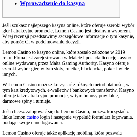
Wprowadzenie do kasyna
Jeśli szukasz najlepszego kasyna online, które oferuje szeroki wybór
gier i atrakcyjne promocje, Lemon Casino jest idealnym wyborem.
W tej recenzji przedstawimy szczegółowe informacje o tym kasynie,
aby pomóc Ci w podejmowaniu decyzji.
Lemon Casino to kasyno online, które zostało założone w 2019
roku. Firma jest zarejestrowana w Malcie i posiada licencję kasyno
online wydawaną przez Malta Gaming Authority. Kasyno oferuje
szeroki wybór gier, w tym sloty, ruletke, blackjacka, poker i wiele
innych.
W Lemon Casino możesz korzystać z różnych metod płatności, w
tym kart kredytowych, e-walletów i bankowych transferów. Kasyno
oferuje także atrakcyjne promocje, w tym bonusy powitalne,
darmowe spiny i turnieje.
Jeśli chcesz zalogować się do Lemon Casino, możesz korzystać z
linku lemon
casino
login i następnie wypełnić formularz logowania,
podając swoje dane logowania.
Lemon Casino oferuje także aplikację mobilną, która pozwala