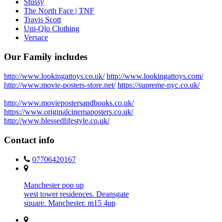
Stussy
The North Face | TNF
Travis Scott
Uni-Qlo Clothing
Versace
Our Family includes
http://www.lookingattoys.co.uk/
http://www.lookingattoys.com/
http://www.movie-posters-store.net/
https://supreme-nyc.co.uk/
http://www.moviepostersandbooks.co.uk/
https://www.originalcinemaposters.co.uk/
http://www.blessedlifestyle.co.uk/
Contact info
07706420167
Manchester pop up
west tower residences. Deansgate
square. Manchester. m15 4up