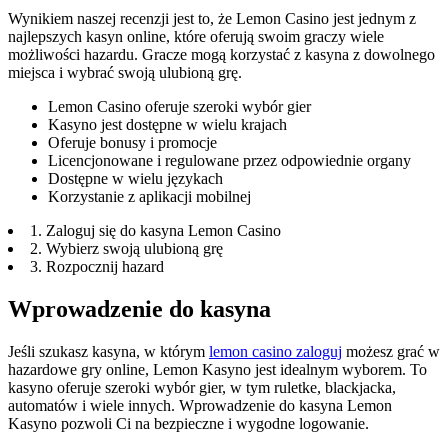
Wynikiem naszej recenzji jest to, że Lemon Casino jest jednym z
najlepszych kasyn online, które oferują swoim graczy wiele
możliwości hazardu. Gracze mogą korzystać z kasyna z dowolnego
miejsca i wybrać swoją ulubioną grę.
Lemon Casino oferuje szeroki wybór gier
Kasyno jest dostępne w wielu krajach
Oferuje bonusy i promocje
Licencjonowane i regulowane przez odpowiednie organy
Dostępne w wielu językach
Korzystanie z aplikacji mobilnej
1. Zaloguj się do kasyna Lemon Casino
2. Wybierz swoją ulubioną grę
3. Rozpocznij hazard
Wprowadzenie do kasyna
Jeśli szukasz kasyna, w którym
lemon casino zaloguj
możesz grać w
hazardowe gry online, Lemon Kasyno jest idealnym wyborem. To
kasyno oferuje szeroki wybór gier, w tym ruletke, blackjacka,
automatów i wiele innych. Wprowadzenie do kasyna Lemon
Kasyno pozwoli Ci na bezpieczne i wygodne logowanie.