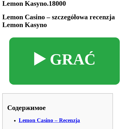
Lemon Kasyno.18000
Lemon Casino – szczegółowa recenzja
Lemon Kasyno
▶️ GRAĆ
Содержимое
Lemon Casino – Recenzja