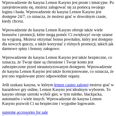
Wprowadzenie do kasyna Lemon Kasyno jest proste i intuicyjne. Po
zarejestrowaniu się, możesz zalogować się za pomocą swojego
loginu i hasła. Wprowadzenie do kasyna Lemon Kasyno jest
dostępne 24/7, co oznacza, że możesz grać w dowolnym czasie,
kiedy chcesz.
Wprowadzenie do kasyna Lemon Kasyno oferuje także wiele
bonusów i promocji, które mogą pomóc Ci zwiększyć swoje szanse
na wygraną. Możesz otrzymać bonus powitalny, który jest dostępny
dla nowych graczy, a także korzystać z różnych promocji, takich jak
darmowe spiny i bonusy załogowe.
Wprowadzenie do kasyna Lemon Kasyno jest także bezpieczne, co
oznacza, że Twoje dane są chronione i Twoje konto jest
zabezpieczone przed nieautoryzowanym dostępem. Wprowadzenie
do kasyna Lemon Kasyno jest także licencjonowane, co oznacza, że
jest ono regulowane przez odpowiednie organy.
Jeśli szukasz kasyna, w którym
lemon casino zaloguj
możesz grać w
hazardowe gry online, Lemon Kasyno jest idealnym wyborem. To
kasyno oferuje szeroki wybór gier, w tym ruletke, blackjacka,
automatów i wiele innych. Wprowadzenie do kasyna Lemon
Kasyno pozwoli Ci na bezpieczne i wygodne logowanie.
supreme accessories for sale