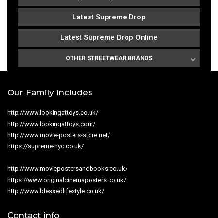
Latest Supreme Drop
Latest Supreme Drop Online
OTHER STREETWEAR BRANDS
Our Family includes
http://www.lookingattoys.co.uk/
http://www.lookingattoys.com/
http://www.movie-posters-store.net/
https://supreme-nyc.co.uk/
http://www.moviepostersandbooks.co.uk/
https://www.originalcinemaposters.co.uk/
http://www.blessedlifestyle.co.uk/
Contact info