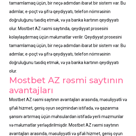
tamamlamaq üçün, bir neçə adımdan ibarət bir sistem var. Bu
adımlar, e-poçt və şifrə qeydiyyatı, telefon nömrəsinin
doğruluğunu təsdiq etmək, və ya banka kartının qeydiyyatı
olur. Mostbet AZ rəsmi saytında, qeydiyyat prosesini
kolaylaşdırmaq üçün məlumatlar verilir. Qeydiyyat prosesini
tamamlamaq üçün, bir neçə adımdan ibarət bir sistem var. Bu
adımlar, e-poçt və şifrə qeydiyyatı, telefon nömrəsinin
doğruluğunu təsdiq etmək, və ya banka kartının qeydiyyatı
olur.
Mostbet AZ rəsmi saytının
avantajları
Mostbet AZ rəsmi saytının avantajları arasında, məsuliyyətli və
şifəli hizmet, geniş oyun seçimindən istifadə, və qazanma
şansını artırmaq üçün məhsulardan istifadə yerli məzmunlar
və məlumatlar yerləşdirilmişdir. Mostbet AZ rəsmi saytının
avantajları arasında, məsuliyyətli və şifəli hizmet, geniş oyun