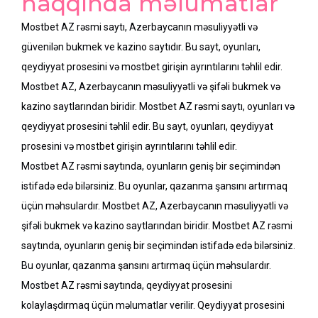
haqqında məlumatlar
Mostbet AZ rəsmi saytı, Azerbaycanın məsuliyyətli və
güvenilən bukmek ve kazino saytıdır. Bu sayt, oyunları,
qeydiyyat prosesini və mostbet girişin ayrıntılarını təhlil edir.
Mostbet AZ, Azerbaycanın məsuliyyətli və şifəli bukmek və
kazino saytlarından biridir. Mostbet AZ rəsmi saytı, oyunları və
qeydiyyat prosesini təhlil edir. Bu sayt, oyunları, qeydiyyat
prosesini və mostbet girişin ayrıntılarını təhlil edir.
Mostbet AZ rəsmi saytında, oyunların geniş bir seçimindən
istifadə edə bilərsiniz. Bu oyunlar, qazanma şansını artırmaq
üçün məhsulardır. Mostbet AZ, Azerbaycanın məsuliyyətli və
şifəli bukmek və kazino saytlarından biridir. Mostbet AZ rəsmi
saytında, oyunların geniş bir seçimindən istifadə edə bilərsiniz.
Bu oyunlar, qazanma şansını artırmaq üçün məhsulardır.
Mostbet AZ rəsmi saytında, qeydiyyat prosesini
kolaylaşdırmaq üçün məlumatlar verilir. Qeydiyyat prosesini