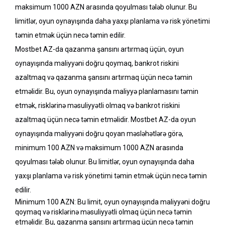
maksimum 1000 AZN arasında qoyulması tələb olunur. Bu
limitlər, oyun oynayışında daha yaxşı planlama və risk yönetimi
təmin etmək üçün necə təmin edilir.
Mostbet AZ-da qazanma şansını artırmaq üçün, oyun
oynayışında maliyyəni doğru qoymaq, bankrot riskini
azaltmaq və qazanma şansını artırmaq üçün necə təmin
etməlidir. Bu, oyun oynayışında maliyyə planlamasını təmin
etmək, risklərinə məsuliyyətli olmaq və bankrot riskini
azaltmaq üçün necə təmin etməlidir. Mostbet AZ-da oyun
oynayışında maliyyəni doğru qoyan məsləhətlərə görə,
minimum 100 AZN və maksimum 1000 AZN arasında
qoyulması tələb olunur. Bu limitlər, oyun oynayışında daha
yaxşı planlama və risk yönetimi təmin etmək üçün necə təmin
edilir.
Minimum 100 AZN: Bu limit, oyun oynayışında maliyyəni doğru
qoymaq və risklərinə məsuliyyətli olmaq üçün necə təmin
etməlidir. Bu, qazanma şansını artırmaq üçün necə təmin