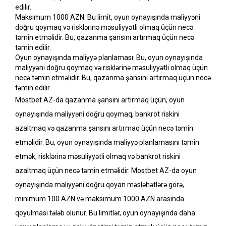
edilir.
Maksimum 1000 AZN: Bu limit, oyun oynayışında maliyyəni
doğru qoymaq və risklərinə məsuliyyətli olmaq üçün necə
təmin etməlidir. Bu, qazanma şansını artırmaq üçün necə
təmin edilir.
Oyun oynayışında maliyyə planlaması: Bu, oyun oynayışında
maliyyəni doğru qoymaq və risklərinə məsuliyyətli olmaq üçün
necə təmin etməlidir. Bu, qazanma şansını artırmaq üçün necə
təmin edilir.
Mostbet AZ-da qazanma şansını artırmaq üçün, oyun
oynayışında maliyyəni doğru qoymaq, bankrot riskini
azaltmaq və qazanma şansını artırmaq üçün necə təmin
etməlidir. Bu, oyun oynayışında maliyyə planlamasını təmin
etmək, risklərinə məsuliyyətli olmaq və bankrot riskini
azaltmaq üçün necə təmin etməlidir. Mostbet AZ-da oyun
oynayışında maliyyəni doğru qoyan məsləhətlərə görə,
minimum 100 AZN və maksimum 1000 AZN arasında
qoyulması tələb olunur. Bu limitlər, oyun oynayışında daha