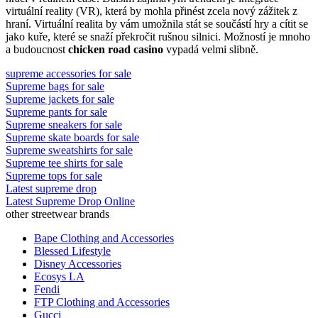
virtuální reality (VR), která by mohla přinést zcela nový zážitek z
hraní. Virtuální realita by vám umožnila stát se součástí hry a cítit se
jako kuře, které se snaží překročit rušnou silnici. Možností je mnoho
a budoucnost
chicken road casino
vypadá velmi slibně.
supreme accessories for sale
Supreme bags for sale
Supreme jackets for sale
Supreme pants for sale
Supreme sneakers for sale
Supreme skate boards for sale
Supreme sweatshirts for sale
Supreme tee shirts for sale
Supreme tops for sale
Latest supreme drop
Latest Supreme Drop Online
other streetwear brands
Bape Clothing and Accessories
Blessed Lifestyle
Disney Accessories
Ecosys LA
Fendi
FTP Clothing and Accessories
Gucci