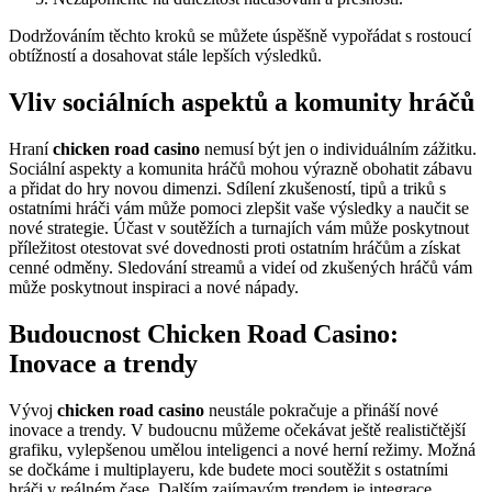
Dodržováním těchto kroků se můžete úspěšně vypořádat s rostoucí
obtížností a dosahovat stále lepších výsledků.
Vliv sociálních aspektů a komunity hráčů
Hraní
chicken road casino
nemusí být jen o individuálním zážitku.
Sociální aspekty a komunita hráčů mohou výrazně obohatit zábavu
a přidat do hry novou dimenzi. Sdílení zkušeností, tipů a triků s
ostatními hráči vám může pomoci zlepšit vaše výsledky a naučit se
nové strategie. Účast v soutěžích a turnajích vám může poskytnout
příležitost otestovat své dovednosti proti ostatním hráčům a získat
cenné odměny. Sledování streamů a videí od zkušených hráčů vám
může poskytnout inspiraci a nové nápady.
Budoucnost Chicken Road Casino:
Inovace a trendy
Vývoj
chicken road casino
neustále pokračuje a přináší nové
inovace a trendy. V budoucnu můžeme očekávat ještě realističtější
grafiku, vylepšenou umělou inteligenci a nové herní režimy. Možná
se dočkáme i multiplayeru, kde budete moci soutěžit s ostatními
hráči v reálném čase. Dalším zajímavým trendem je integrace