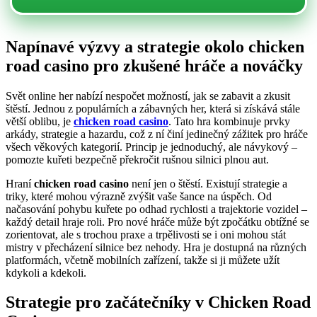
Napínavé výzvy a strategie okolo chicken
road casino pro zkušené hráče a nováčky
Svět online her nabízí nespočet možností, jak se zabavit a zkusit
štěstí. Jednou z populárních a zábavných her, která si získává stále
větší oblibu, je
chicken road casino
. Tato hra kombinuje prvky
arkády, strategie a hazardu, což z ní činí jedinečný zážitek pro hráče
všech věkových kategorií. Princip je jednoduchý, ale návykový –
pomozte kuřeti bezpečně překročit rušnou silnici plnou aut.
Hraní
chicken road casino
není jen o štěstí. Existují strategie a
triky, které mohou výrazně zvýšit vaše šance na úspěch. Od
načasování pohybu kuřete po odhad rychlosti a trajektorie vozidel –
každý detail hraje roli. Pro nové hráče může být zpočátku obtížné se
zorientovat, ale s trochou praxe a trpělivosti se i oni mohou stát
mistry v přecházení silnice bez nehody. Hra je dostupná na různých
platformách, včetně mobilních zařízení, takže si ji můžete užít
kdykoli a kdekoli.
Strategie pro začátečníky v Chicken Road