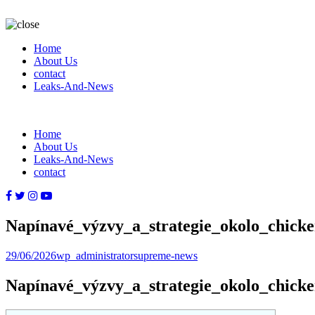
Home
About Us
contact
Leaks-And-News
Home
About Us
Leaks-And-News
contact
Napínavé_výzvy_a_strategie_okolo_chick
Posted
Author
Categories
29/06/2026
wp_administrator
supreme-news
on
Napínavé_výzvy_a_strategie_okolo_chick