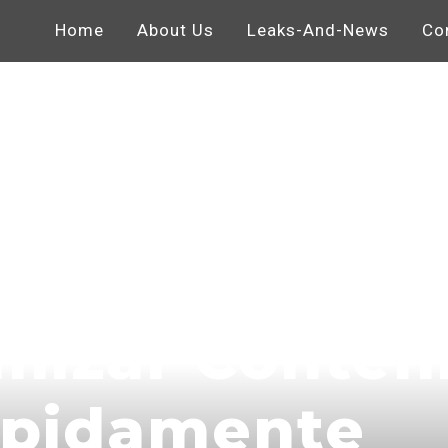
Home
About Us
Leaks-And-News
Co
ecnología Y 
mizar Conten
ápidamente