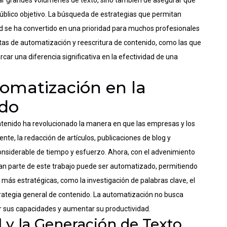
ear grandes volúmenes de texto, sino también de asegurar que
l público objetivo. La búsqueda de estrategias que permitan
d se ha convertido en una prioridad para muchos profesionales
entas de automatización y reescritura de contenido, como las que
car una diferencia significativa en la efectividad de una
tomatización en la
ido
ntenido ha revolucionado la manera en que las empresas y los
nte, la redacción de artículos, publicaciones de blog y
onsiderable de tiempo y esfuerzo. Ahora, con el advenimiento
gran parte de este trabajo puede ser automatizado, permitiendo
más estratégicas, como la investigación de palabras clave, el
strategia general de contenido. La automatización no busca
r sus capacidades y aumentar su productividad.
al y la Generación de Texto