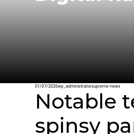
Posted
Author
Categories
01/07/2026
wp_administrator
supreme-news
Notable t
on
spinsy pa