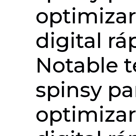
optimiza
digital r
Notable t
spinsy pa
optimiza