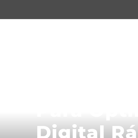
Notable T
Para Opti
Digital R