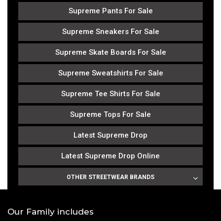
Supreme Pants For Sale
Supreme Sneakers For Sale
Supreme Skate Boards For Sale
Supreme Sweatshirts For Sale
Supreme Tee Shirts For Sale
Supreme Tops For Sale
Latest Supreme Drop
Latest Supreme Drop Online
OTHER STREETWEAR BRANDS
Our Family includes