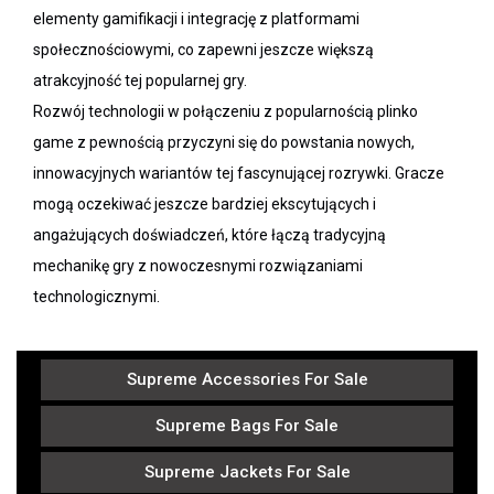
elementy gamifikacji i integrację z platformami
społecznościowymi, co zapewni jeszcze większą
atrakcyjność tej popularnej gry.
Rozwój technologii w połączeniu z popularnością plinko
game z pewnością przyczyni się do powstania nowych,
innowacyjnych wariantów tej fascynującej rozrywki. Gracze
mogą oczekiwać jeszcze bardziej ekscytujących i
angażujących doświadczeń, które łączą tradycyjną
mechanikę gry z nowoczesnymi rozwiązaniami
technologicznymi.
Supreme Accessories For Sale
Supreme Bags For Sale
Supreme Jackets For Sale