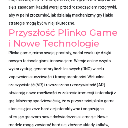
się z zasadami każdej wersji przed rozpoczęciem rozgrywki,
aby w pełni zrozumieć, jak działają mechanizmy gry i jakie
strategie mogą być w niej skuteczne.
Przyszłość Plinko Game
i Nowe Technologie
Plinko game, mimo swojej prostoty, nadal ewoluuje dzięki
nowym technologiom i innowacjom. Wersje online często
wykorzystują generatory liczb losowych (RNG) w celu
zapewnienia uczciwości i transparentności. Wirtualna
rzeczywistość (VR) i rozszerzona rzeczywistość (AR)
otwierają nowe możliwości w zakresie immersji i interakcji z
grą. Możemy spodziewać się, że w przyszłości plinko game
stanie się jeszcze bardziej interaktywna i angażująca,
oferując graczom nowe doświadczenia i emocje. Nowe
modele mogą zawierać bardziej złożone układy kołków,