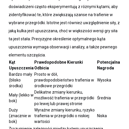
doświadczeni często eksperymentują z różnymi kątami, aby
zidentyfikować te, które zwiększają szanse na trafienie w
wybrane przegródki. Istotne jest również uwzględnienie siły, z
jaką kulka jest upuszczana, choć w większości wersji gry siła
ta jest stała. Precyzyjne określenie optymalnego kąta
upuszczenia wymaga obserwacji i analizy, a także pewnego
elementu szczęścia.
Kąt
Prawdopodobne Kierunki
Potencjalna
Upuszczenia
Odbicia
Nagroda
Bardzo mały
Prosto w dół,
(blisko
prawdopodobieństwo trafienia w
Wysoka
środka)
środkowe przegródki
Delikatne zmiany kierunku,
Mały (lekko w
możliwość trafienia w przegródki
Średnia
bok)
po lewej lub prawej stronie
Duży
Wyraźne zmiany kierunku, ryzyko
(znacznie w
trafienia w przegródki o niskiej
Niska
bok)
wartości
Zrozumienie zależności między kątem upuszczenia,