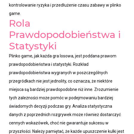
kontrolowanie ryzyka i przedłużenie czasu zabawy w plinko
game.
Rola
Prawdopodobieństwa i
Statystyki
Plinko game, jak każda gra losowa, jest poddana prawom
prawdopodobieństwa i statystyki. Rozkład
prawdopodobieństwa wygranych w poszczególnych
przegródkach nie jest jednolity, co oznacza, że niektóre
miejsca są bardziej prawdopodobne niż inne. Zrozumienie
tych zależności może pomóc w podejmowaniu bardziej
świadomych decyzji podczas gry. Analiza statystyczna
danych z poprzednich rozgrywek może również dostarczyć
cennych wskazówek, choć nie gwarantuje sukcesu w
przyszłości. Należy pamiętać, że każde upuszczenie kulki jest