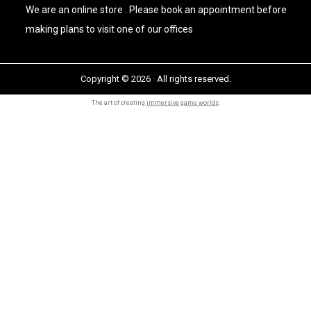
We are an online store . Please book an appointment before
making plans to visit one of our offices
Copyright © 2026 · All rights reserved.
The art of creating
immersive game worlds
.