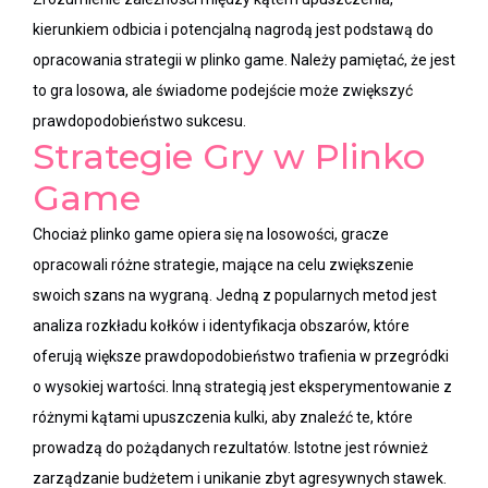
kierunkiem odbicia i potencjalną nagrodą jest podstawą do
opracowania strategii w plinko game. Należy pamiętać, że jest
to gra losowa, ale świadome podejście może zwiększyć
prawdopodobieństwo sukcesu.
Strategie Gry w Plinko
Game
Chociaż plinko game opiera się na losowości, gracze
opracowali różne strategie, mające na celu zwiększenie
swoich szans na wygraną. Jedną z popularnych metod jest
analiza rozkładu kołków i identyfikacja obszarów, które
oferują większe prawdopodobieństwo trafienia w przegródki
o wysokiej wartości. Inną strategią jest eksperymentowanie z
różnymi kątami upuszczenia kulki, aby znaleźć te, które
prowadzą do pożądanych rezultatów. Istotne jest również
zarządzanie budżetem i unikanie zbyt agresywnych stawek.