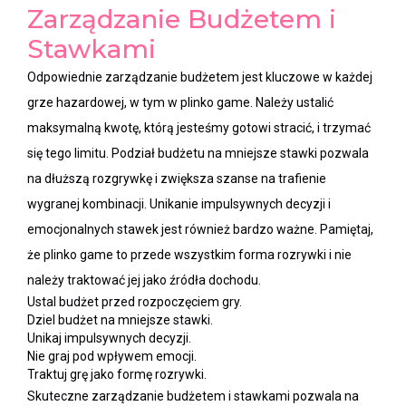
Zarządzanie Budżetem i
Stawkami
Odpowiednie zarządzanie budżetem jest kluczowe w każdej
grze hazardowej, w tym w plinko game. Należy ustalić
maksymalną kwotę, którą jesteśmy gotowi stracić, i trzymać
się tego limitu. Podział budżetu na mniejsze stawki pozwala
na dłuższą rozgrywkę i zwiększa szanse na trafienie
wygranej kombinacji. Unikanie impulsywnych decyzji i
emocjonalnych stawek jest również bardzo ważne. Pamiętaj,
że plinko game to przede wszystkim forma rozrywki i nie
należy traktować jej jako źródła dochodu.
Ustal budżet przed rozpoczęciem gry.
Dziel budżet na mniejsze stawki.
Unikaj impulsywnych decyzji.
Nie graj pod wpływem emocji.
Traktuj grę jako formę rozrywki.
Skuteczne zarządzanie budżetem i stawkami pozwala na