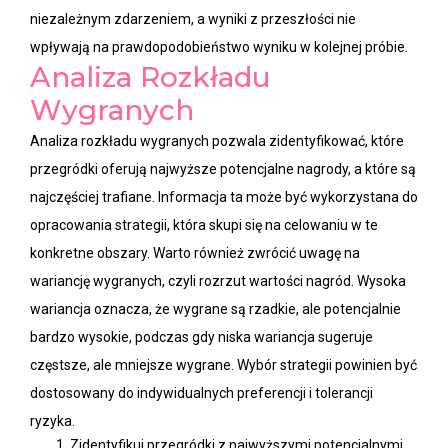
niezależnym zdarzeniem, a wyniki z przeszłości nie
wpływają na prawdopodobieństwo wyniku w kolejnej próbie.
Analiza Rozkładu
Wygranych
Analiza rozkładu wygranych pozwala zidentyfikować, które
przegródki oferują najwyższe potencjalne nagrody, a które są
najczęściej trafiane. Informacja ta może być wykorzystana do
opracowania strategii, która skupi się na celowaniu w te
konkretne obszary. Warto również zwrócić uwagę na
wariancję wygranych, czyli rozrzut wartości nagród. Wysoka
wariancja oznacza, że wygrane są rzadkie, ale potencjalnie
bardzo wysokie, podczas gdy niska wariancja sugeruje
częstsze, ale mniejsze wygrane. Wybór strategii powinien być
dostosowany do indywidualnych preferencji i tolerancji
ryzyka.
Zidentyfikuj przegródki z najwyższymi potencjalnymi