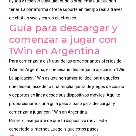
ayuda y resolver cualquier duda o problema que puedan
tener. La plataforma ofrece soporte en tiempo real a través
de chat en vivo y correo electrónico.
Guía para descargar y
comenzar a jugar con
1Win en Argentina
Para comenzar a disfrutar de las emocionantes ofertas de
1Win en Argentina, es necesario descargar la aplicación 1Win.
La aplicación 1Win es una herramienta ideal para aquellos
que desean acceder a una amplia gama de juegos de casino
y deportes en línea desde sus dispositivos móviles. Aquí te
proporcionamos una guía paso a paso para descargar y
comenzar a jugar con 1Win en Argentina.
Primero, asegúrate de que tu dispositivo móvil esté
conectado a Internet. Luego, sigue estos pasos: