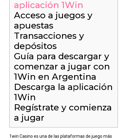
aplicación 1Win
Acceso a juegos y
apuestas
Transacciones y
depósitos
Guía para descargar y
comenzar a jugar con
1Win en Argentina
Descarga la aplicación
1Win
Regístrate y comienza
a jugar
1win
Casino es una de las plataformas de juego más