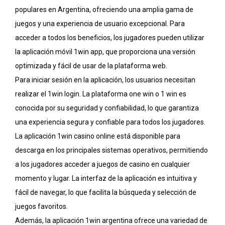
populares en Argentina, ofreciendo una amplia gama de
juegos y una experiencia de usuario excepcional. Para
acceder a todos los beneficios, los jugadores pueden utilizar
la aplicación móvil 1win app, que proporciona una versión
optimizada y fácil de usar de la plataforma web.
Para iniciar sesión en la aplicación, los usuarios necesitan
realizar el 1win login. La plataforma one win o 1 win es
conocida por su seguridad y confiabilidad, lo que garantiza
una experiencia segura y confiable para todos los jugadores.
La aplicación 1win casino online está disponible para
descarga en los principales sistemas operativos, permitiendo
a los jugadores acceder a juegos de casino en cualquier
momento y lugar. La interfaz de la aplicación es intuitiva y
fácil de navegar, lo que facilita la búsqueda y selección de
juegos favoritos.
Además, la aplicación 1win argentina ofrece una variedad de