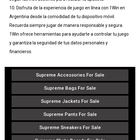
10. Disfruta de la experiencia de juego en línea con 1Win en
Argentina desde la comodidad de tu dispositivo móvil.
Recuerda siempre jugar de manera responsable y segura.
1Win ofrece herramientas para ayudarte a controlar tu juego
y garantiza la seguridad de tus datos personales y
financieros.
Supreme Accessories For Sale
Supreme Bags For Sale
Supreme Jackets For Sale
Supreme Pants For Sale
Supreme Sneakers For Sale