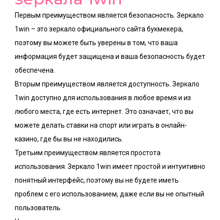
Первым преимуществом является безопасность. Зеркало
1win – это зеркало официального сайта букмекера,
поэтому вы можете быть уверены в том, что ваша
информация будет защищена и ваша безопасность будет
обеспечена.
Вторым преимуществом является доступность. Зеркало
1win доступно для использования в любое время и из
любого места, где есть интернет. Это означает, что вы
можете делать ставки на спорт или играть в онлайн-
казино, где бы вы не находились.
Третьим преимуществом является простота
использования. Зеркало 1win имеет простой и интуитивно
понятный интерфейс, поэтому вы не будете иметь
проблем с его использованием, даже если вы не опытный
пользователь.