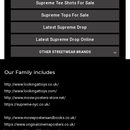
Supreme Tee Shirts For Sale
Supreme Tops For Sale
Latest Supreme Drop
Latest Supreme Drop Online
OTHER STREETWEAR BRANDS
Our Family includes
http://www.lookingattoys.co.uk/
http://www.lookingattoys.com/
http://www.movie-posters-store.net/
https://supreme-nyc.co.uk/
http://www.moviepostersandbooks.co.uk/
https://www.originalcinemaposters.co.uk/