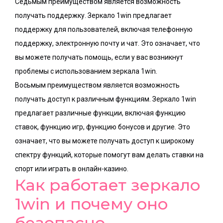
Седьмым преимуществом является возможность
получать поддержку. Зеркало 1win предлагает
поддержку для пользователей, включая телефонную
поддержку, электронную почту и чат. Это означает, что
вы можете получать помощь, если у вас возникнут
проблемы с использованием зеркала 1win.
Восьмым преимуществом является возможность
получать доступ к различным функциям. Зеркало 1win
предлагает различные функции, включая функцию
ставок, функцию игр, функцию бонусов и другие. Это
означает, что вы можете получать доступ к широкому
спектру функций, которые помогут вам делать ставки на
спорт или играть в онлайн-казино.
Как работает зеркало
1win и почему оно
безопасно