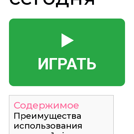
▶️
ИГРАТЬ
Содержимое
Преимущества
использования