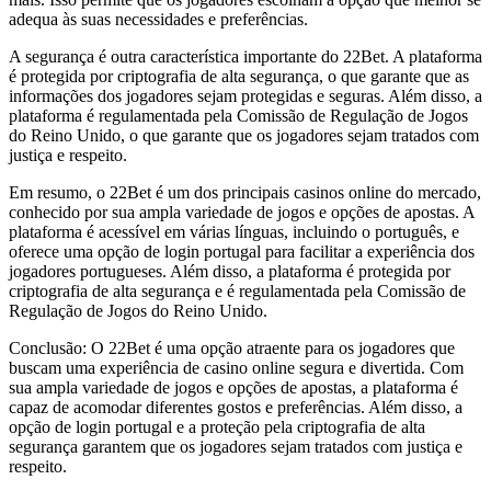
adequa às suas necessidades e preferências.
A segurança é outra característica importante do 22Bet. A plataforma
é protegida por criptografia de alta segurança, o que garante que as
informações dos jogadores sejam protegidas e seguras. Além disso, a
plataforma é regulamentada pela Comissão de Regulação de Jogos
do Reino Unido, o que garante que os jogadores sejam tratados com
justiça e respeito.
Em resumo, o 22Bet é um dos principais casinos online do mercado,
conhecido por sua ampla variedade de jogos e opções de apostas. A
plataforma é acessível em várias línguas, incluindo o português, e
oferece uma opção de login portugal para facilitar a experiência dos
jogadores portugueses. Além disso, a plataforma é protegida por
criptografia de alta segurança e é regulamentada pela Comissão de
Regulação de Jogos do Reino Unido.
Conclusão: O 22Bet é uma opção atraente para os jogadores que
buscam uma experiência de casino online segura e divertida. Com
sua ampla variedade de jogos e opções de apostas, a plataforma é
capaz de acomodar diferentes gostos e preferências. Além disso, a
opção de login portugal e a proteção pela criptografia de alta
segurança garantem que os jogadores sejam tratados com justiça e
respeito.