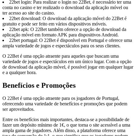
22bet login: Para realizar o login no 22Bet, é necessário ter uma
conta no casino e ter realizado o download da aplicação móvel ou
ter acesso ao site do casino.
22bet download: O download da aplicação móvel do 22Bet é
gratuito e pode ser feito em vários dispositivos móveis.
22bet apk: O 22Bet também oferece a opção de download da
aplicação móvel em formato APK para dispositivos Android.
22bet portugal: O 22Bet é disponível em Portugal e oferece uma
ampla variedade de jogos e espectáculos para os seus clientes.
O 22Bet é uma opção atraente para aqueles que buscam uma
variedade de jogos e espectáculos em um único lugar. Com a opção
de download da aplicação móvel, é possível jogar em qualquer lugar
e a qualquer hora.
Benefícios e Promoções
O 22Bet é uma opção atraente para os jogadores de Portugal,
oferecendo uma variedade de benefícios e promoções que podem
ser aproveitados.
Entre os benefícios mais importantes, destaca-se a possibilidade de
fazer um depósito mínimo de 1€, o que torna o site acessível a uma
ampla gama de jogadores. Além disso, a plataforma oferece uma
taxa de conversão de 1:1, o que significa que os jogadores podem