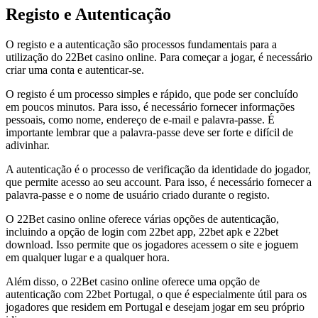
Registo e Autenticação
O registo e a autenticação são processos fundamentais para a
utilização do 22Bet casino online. Para começar a jogar, é necessário
criar uma conta e autenticar-se.
O registo é um processo simples e rápido, que pode ser concluído
em poucos minutos. Para isso, é necessário fornecer informações
pessoais, como nome, endereço de e-mail e palavra-passe. É
importante lembrar que a palavra-passe deve ser forte e difícil de
adivinhar.
A autenticação é o processo de verificação da identidade do jogador,
que permite acesso ao seu account. Para isso, é necessário fornecer a
palavra-passe e o nome de usuário criado durante o registo.
O 22Bet casino online oferece várias opções de autenticação,
incluindo a opção de login com 22bet app, 22bet apk e 22bet
download. Isso permite que os jogadores acessem o site e joguem
em qualquer lugar e a qualquer hora.
Além disso, o 22Bet casino online oferece uma opção de
autenticação com 22bet Portugal, o que é especialmente útil para os
jogadores que residem em Portugal e desejam jogar em seu próprio