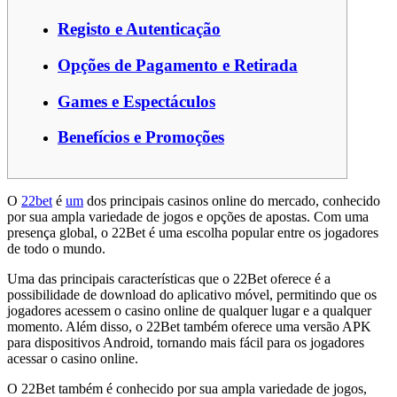
Registo e Autenticação
Opções de Pagamento e Retirada
Games e Espectáculos
Benefícios e Promoções
O
22bet
é
um
dos principais casinos online do mercado, conhecido
por sua ampla variedade de jogos e opções de apostas. Com uma
presença global, o 22Bet é uma escolha popular entre os jogadores
de todo o mundo.
Uma das principais características que o 22Bet oferece é a
possibilidade de download do aplicativo móvel, permitindo que os
jogadores acessem o casino online de qualquer lugar e a qualquer
momento. Além disso, o 22Bet também oferece uma versão APK
para dispositivos Android, tornando mais fácil para os jogadores
acessar o casino online.
O 22Bet também é conhecido por sua ampla variedade de jogos,