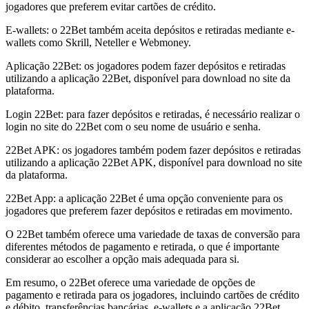
jogadores que preferem evitar cartões de crédito.
E-wallets: o 22Bet também aceita depósitos e retiradas mediante e-
wallets como Skrill, Neteller e Webmoney.
Aplicação 22Bet: os jogadores podem fazer depósitos e retiradas
utilizando a aplicação 22Bet, disponível para download no site da
plataforma.
Login 22Bet: para fazer depósitos e retiradas, é necessário realizar o
login no site do 22Bet com o seu nome de usuário e senha.
22Bet APK: os jogadores também podem fazer depósitos e retiradas
utilizando a aplicação 22Bet APK, disponível para download no site
da plataforma.
22Bet App: a aplicação 22Bet é uma opção conveniente para os
jogadores que preferem fazer depósitos e retiradas em movimento.
O 22Bet também oferece uma variedade de taxas de conversão para
diferentes métodos de pagamento e retirada, o que é importante
considerar ao escolher a opção mais adequada para si.
Em resumo, o 22Bet oferece uma variedade de opções de
pagamento e retirada para os jogadores, incluindo cartões de crédito
e débito, transferências bancárias, e-wallets e a aplicação 22Bet.