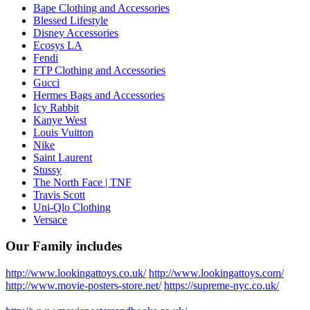
Bape Clothing and Accessories
Blessed Lifestyle
Disney Accessories
Ecosys LA
Fendi
FTP Clothing and Accessories
Gucci
Hermes Bags and Accessories
Icy Rabbit
Kanye West
Louis Vuitton
Nike
Saint Laurent
Stussy
The North Face | TNF
Travis Scott
Uni-Qlo Clothing
Versace
Our Family includes
http://www.lookingattoys.co.uk/
http://www.lookingattoys.com/
http://www.movie-posters-store.net/
https://supreme-nyc.co.uk/