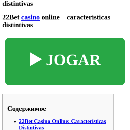
distintivas
22Bet
casino
online – características
distintivas
▶️ JOGAR
Содержимое
22Bet Casino Online: Características
Distintivas