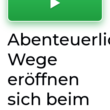
▶️
Abenteuerl
Wege
eröffnen
sich beim