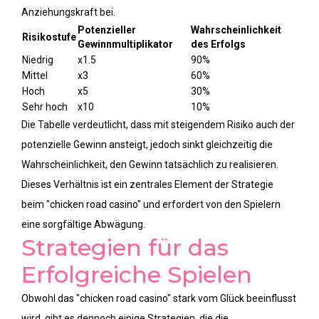
Anziehungskraft bei.
Potenzieller
Wahrscheinlichkeit
Risikostufe
Gewinnmultiplikator
des Erfolgs
Niedrig
x1.5
90%
Mittel
x3
60%
Hoch
x5
30%
Sehr hoch
x10
10%
Die Tabelle verdeutlicht, dass mit steigendem Risiko auch der
potenzielle Gewinn ansteigt, jedoch sinkt gleichzeitig die
Wahrscheinlichkeit, den Gewinn tatsächlich zu realisieren.
Dieses Verhältnis ist ein zentrales Element der Strategie
beim "chicken road casino" und erfordert von den Spielern
eine sorgfältige Abwägung.
Strategien für das
Erfolgreiche Spielen
Obwohl das "chicken road casino" stark vom Glück beeinflusst
wird, gibt es dennoch einige Strategien, die die