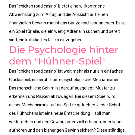
Das "
chicken road casino
" bietet eine willkommene
Abwechslung zum Alltag
und die
Aussicht auf einen
finanziellen Gewinn macht das Ganze noch spannender. Es ist
ein Spiel für alle, die ein wenig Adrenalin suchen und bereit
sind, ein kalkuliertes Risiko einzugehen.
Die Psychologie hinter
dem "Hühner-Spiel"
Das "chicken road casino" ist weit mehr als nur ein einfaches
Glücksspiel; es berührt tiefe psychologische Mechanismen.
Das menschliche Gehirn ist darauf ausgelegt, Muster zu
erkennen und Risiken abzuwägen. Bei diesem Spiel wird
dieser Mechanismus auf die Spitze getrieben. Jeder Schritt
des Hühnchens ist eine neue Entscheidung – soll man
weitergehen und den Gewinn potenziell erhöhen, oder lieber
aufhören und den bisherigen Gewinn sichern? Diese ständige