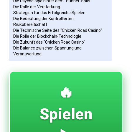
Die Psychologie hinter dem "Hühner-Spiel"
Die Rolle der Verstärkung
Strategien für das Erfolgreiche Spielen
Die Bedeutung der Kontrollierten
Risikobereitschaft
Die Technische Seite des "Chicken Road Casino"
Die Rolle der Blockchain-Technologie
Die Zukunft des "Chicken Road Casino"
Die Balance zwischen Spannung und
Verantwortung
🔥
Spielen