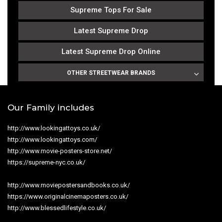
Supreme Tops For Sale
Latest Supreme Drop
Latest Supreme Drop Online
OTHER STREETWEAR BRANDS
Our Family includes
http://www.lookingattoys.co.uk/
http://www.lookingattoys.com/
http://www.movie-posters-store.net/
https://supreme-nyc.co.uk/
http://www.moviepostersandbooks.co.uk/
https://www.originalcinemaposters.co.uk/
http://www.blessedlifestyle.co.uk/