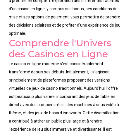
à prendre en compte. L'exploration des différentes facettes
d'un casino en ligne, y compris ses bonus, ses conditions de
mise et ses options de paiement, vous permettra de prendre
des décisions éclairées et de profiter d'une expérience de jeu
optimale.
Comprendre l'Univers
des Casinos en Ligne
Le casino en ligne moderne s'est considérablement
transformé depuis ses débuts. Initialement, il s'agissait
principalement de plateformes proposant des versions
virtuelles de jeux de casino traditionnels. Aujourd'hui, l'offre
est beaucoup plus variée, incorporant des jeux de table en
direct avec des croupiers réels, des machines à sous vidéo à
thème, et des jeux de hasard innovants. Cette diversification
a contribué à attirer un public plus large et à rendre
l'expérience de jeu plus immersive et divertissante. Il est