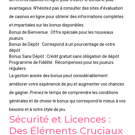
avantageux. N'hésitez pas à consulter des sites d'évaluation
de casinos en ligne pour obtenir des informations complètes
et impartiales sur les bonus disponibles.
Bonus de Bienvenue : Offre spéciale pour les nouveaux
joueurs.
Bonus de Dépôt : Correspond à un pourcentage de votre
dépôt.
Bonus Sans Dépôt : Crédit gratuit sans obligation de dépôt.
Programme de Fidélité : Récompenses pour les joueurs
réguliers.
La gestion avisée des bonus peut considérablement
améliorer votre expérience de jeu et augmenter vos chances
de gagner. Prenez le temps de comprendre les conditions
générales et de choisir le bonus qui correspond le mieux à vos
besoins et à votre style de jeu.
Sécurité et Licences :
Des Éléments Cruciaux