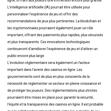
ligne, offrant aux joueurs une immersion encore plus grande.
L'intelligence artificielle (IA) pourrait être utilisée pour
personnaliser l'expérience de jeu et offrir des
recommandations de jeux plus pertinentes. La blockchain et
les cryptomonnaies pourraient également jouer un rôle
important, offrant des paiements plus rapides, plus sécurisés
et plus transparents. Ces innovations technologiques
continueront d'améliorer l'expérience de jeu et d'attirer un
public encore plus large.
L'évolution réglementaire sera également un facteur
important dans l'avenir des casinos en ligne. Les
gouvernements sont de plus en plus conscients de la
nécessité de réglementer ce secteur en pleine croissance et
de protéger les joueurs. Des réglementations plus strictes
pourraient être mises en place pour garantir la sécurité,
l'équité et la transparence des casinos en ligne. Il est probable