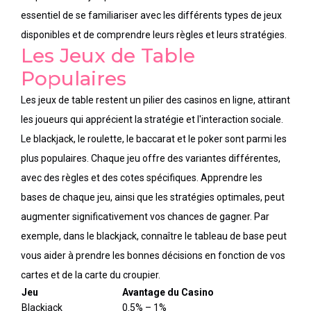
essentiel de se familiariser avec les différents types de jeux
disponibles et de comprendre leurs règles et leurs stratégies.
Les Jeux de Table
Populaires
Les jeux de table restent un pilier des casinos en ligne, attirant
les joueurs qui apprécient la stratégie et l'interaction sociale.
Le blackjack, le roulette, le baccarat et le poker sont parmi les
plus populaires. Chaque jeu offre des variantes différentes,
avec des règles et des cotes spécifiques. Apprendre les
bases de chaque jeu, ainsi que les stratégies optimales, peut
augmenter significativement vos chances de gagner. Par
exemple, dans le blackjack, connaître le tableau de base peut
vous aider à prendre les bonnes décisions en fonction de vos
cartes et
de la
carte du croupier.
Jeu
Avantage du Casino
Blackjack
0.5% – 1%