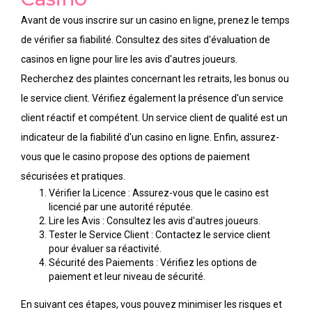
Avant de vous inscrire sur un casino en ligne, prenez le temps
de vérifier sa fiabilité. Consultez des sites d'évaluation de
casinos en ligne pour lire les avis d'autres joueurs.
Recherchez des plaintes concernant les retraits, les bonus ou
le service client. Vérifiez également la présence d'un service
client réactif et compétent. Un service client de qualité est un
indicateur de la fiabilité d'un casino en ligne. Enfin, assurez-
vous que le casino propose des options de paiement
sécurisées et pratiques.
Vérifier la Licence : Assurez-vous que le casino est
licencié par une autorité réputée.
Lire les Avis : Consultez les avis d'autres joueurs.
Tester le Service Client : Contactez le service client
pour évaluer sa réactivité.
Sécurité des Paiements : Vérifiez les options de
paiement et leur niveau de sécurité.
En suivant ces étapes, vous pouvez minimiser les risques et