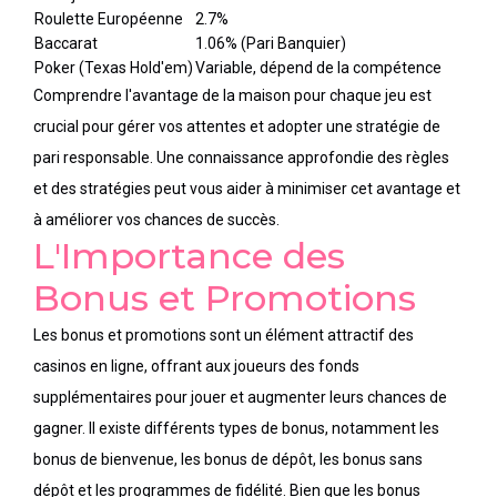
Roulette Européenne
2.7%
Baccarat
1.06% (Pari Banquier)
Poker (Texas Hold'em)
Variable, dépend de la compétence
Comprendre l'avantage de la maison pour chaque jeu est
crucial pour gérer vos attentes et adopter une stratégie de
pari responsable. Une connaissance approfondie des règles
et des stratégies peut vous aider à minimiser cet avantage et
à améliorer vos chances de succès.
L'Importance des
Bonus et Promotions
Les bonus et promotions sont un élément attractif des
casinos en ligne, offrant aux joueurs des fonds
supplémentaires pour jouer et augmenter leurs chances de
gagner. Il existe différents types de bonus, notamment les
bonus de bienvenue, les bonus de dépôt, les bonus sans
dépôt et les programmes de fidélité. Bien que les bonus