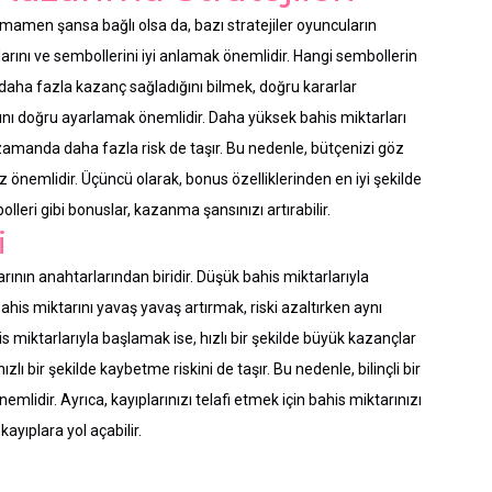
amen şansa bağlı olsa da, bazı stratejiler oyuncuların
llarını ve sembollerini iyi anlamak önemlidir. Hangi sembollerin
aha fazla kazanç sağladığını bilmek, doğru kararlar
rını doğru ayarlamak önemlidir. Daha yüksek bahis miktarları
amanda daha fazla risk de taşır. Bu nedenle, bütçenizi göz
önemlidir. Üçüncü olarak, bonus özelliklerinden en iyi şekilde
leri gibi bonuslar, kazanma şansınızı artırabilir.
i
rının anahtarlarından biridir. Düşük bahis miktarlarıyla
his miktarını yavaş yavaş artırmak, riski azaltırken aynı
iktarlarıyla başlamak ise, hızlı bir şekilde büyük kazançlar
ı bir şekilde kaybetme riskini de taşır. Bu nedenle, bilinçli bir
mlidir. Ayrıca, kayıplarınızı telafi etmek için bahis miktarınızı
yıplara yol açabilir.