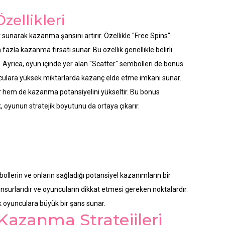
zellikleri
sunarak kazanma şansını artırır. Özellikle "Free Spins"
fazla kazanma fırsatı sunar. Bu özellik genellikle belirli
ir. Ayrıca, oyun içinde yer alan "Scatter" sembolleri de bonus
yunculara yüksek miktarlarda kazanç elde etme imkanı sunar.
r hem de kazanma potansiyelini yükseltir. Bu bonus
oyunun stratejik boyutunu da ortaya çıkarır.
lerin ve onların sağladığı potansiyel kazanımların bir
surlarıdır ve oyuncuların dikkat etmesi gereken noktalardır.
 oyunculara büyük bir şans sunar.
azanma Stratejileri