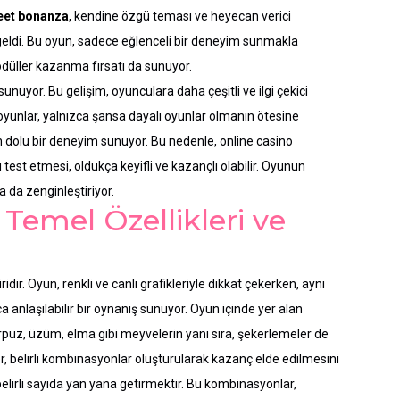
eet bonanza
, kendine özgü teması ve heyecan verici
e geldi. Bu oyun, sadece eğlenceli bir deneyim sunmakla
düller kazanma fırsatı da sunuyor.
sunuyor. Bu gelişim, oyunculara daha çeşitli ve ilgi çekici
oyunlar, yalnızca şansa dayalı oyunlar olmanın ötesine
dolu bir deneyim sunuyor. Bu nedenle, online casino
test etmesi, oldukça keyifli ve kazançlı olabilir. Oyunun
a da zenginleştiriyor.
Temel Özellikleri ve
r. Oyun, renkli ve canlı grafikleriyle dikkat çekerken, aynı
anlaşılabilir bir oynanış sunuyor. Oyun içinde yer alan
arpuz, üzüm, elma gibi meyvelerin yanı sıra, şekerlemeler de
r, belirli kombinasyonlar oluşturularak kazanç elde edilmesini
lirli sayıda yan yana getirmektir. Bu kombinasyonlar,