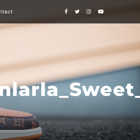
ntact
nlarla_Sweet