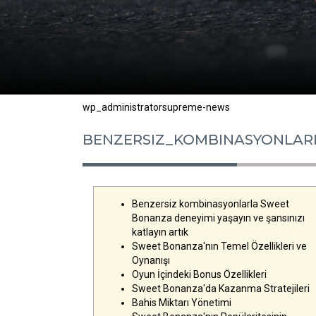
Posted
Author
Categories
wp_administrator
supreme-news
on
BENZERSIZ_KOMBINASYONLARL
Benzersiz kombinasyonlarla Sweet
Bonanza deneyimi yaşayın ve şansınızı
katlayın artık
Sweet Bonanza'nın Temel Özellikleri ve
Oynanışı
Oyun İçindeki Bonus Özellikleri
Sweet Bonanza'da Kazanma Stratejileri
Bahis Miktarı Yönetimi