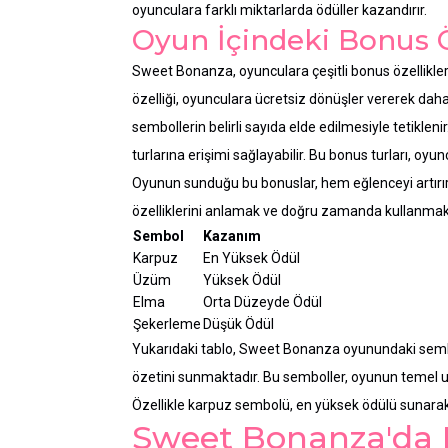
oyunculara farklı miktarlarda ödüller kazandırır.
Oyun İçindeki Bonus Ö
Sweet Bonanza, oyunculara çeşitli bonus özellikler 
özelliği, oyunculara ücretsiz dönüşler vererek daha 
sembollerin belirli sayıda elde edilmesiyle tetiklen
turlarına erişimi sağlayabilir. Bu bonus turları, o
Oyunun sunduğu bu bonuslar, hem eğlenceyi artırı
özelliklerini anlamak ve doğru zamanda kullanmak, 
Sembol
Kazanım
Karpuz
En Yüksek Ödül
Üzüm
Yüksek Ödül
Elma
Orta Düzeyde Ödül
Şekerleme
Düşük Ödül
Yukarıdaki tablo, Sweet Bonanza oyunundaki sembol
özetini sunmaktadır. Bu semboller, oyunun temel un
Özellikle karpuz sembolü, en yüksek ödülü sunarak
Sweet Bonanza'da K