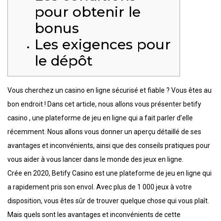
pour obtenir le
bonus
Les exigences pour
le dépôt
Vous cherchez un casino en ligne sécurisé et fiable ? Vous êtes au
bon endroit ! Dans cet article, nous allons vous présenter
betify
casino
, une plateforme de jeu en ligne qui a fait parler d’elle
récemment. Nous allons vous donner un aperçu détaillé de ses
avantages et inconvénients, ainsi que des conseils pratiques pour
vous aider à vous lancer dans le monde des jeux en ligne.
Crée en 2020, Betify Casino est une plateforme de jeu en ligne qui
a rapidement pris son envol. Avec plus de 1 000 jeux à votre
disposition, vous êtes sûr de trouver quelque chose qui vous plaît.
Mais quels sont les avantages et inconvénients de cette