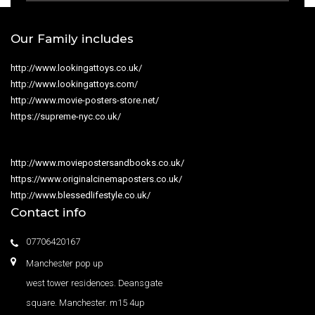
Our Family includes
http://www.lookingattoys.co.uk/
http://www.lookingattoys.com/
http://www.movie-posters-store.net/
https://supreme-nyc.co.uk/
http://www.moviepostersandbooks.co.uk/
https://www.originalcinemaposters.co.uk/
http://www.blessedlifestyle.co.uk/
Contact info
07706420167
Manchester pop up
west tower residences. Deansgate
square. Manchester. m15 4up