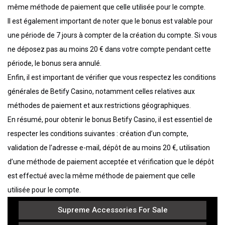
même méthode de paiement que celle utilisée pour le compte.
Il est également important de noter que le bonus est valable pour
une période de 7 jours à compter de la création du compte. Si vous
ne déposez pas au moins 20 € dans votre compte pendant cette
période, le bonus sera annulé.
Enfin, il est important de vérifier que vous respectez les conditions
générales de Betify Casino, notamment celles relatives aux
méthodes de paiement et aux restrictions géographiques.
En résumé, pour obtenir le bonus Betify Casino, il est essentiel de
respecter les conditions suivantes : création d’un compte,
validation de l’adresse e-mail, dépôt de au moins 20 €, utilisation
d’une méthode de paiement acceptée et vérification que le dépôt
est effectué avec la même méthode de paiement que celle
utilisée pour le compte.
Supreme Accessories For Sale