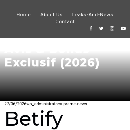
Home
About Us
Leaks-And-News
Contact
Betify Casino –
Avis & Bonus
Exclusif (2026)
Posted
Author
Categories
27/06/2026
wp_administrator
supreme-news
Betify
on