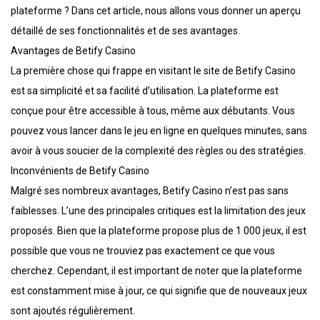
plateforme ? Dans cet article, nous allons vous donner un aperçu
détaillé de ses fonctionnalités et de ses avantages.
Avantages de Betify Casino
La première chose qui frappe en visitant le site de Betify Casino
est sa simplicité et sa facilité d’utilisation. La plateforme est
conçue pour être accessible à tous, même aux débutants. Vous
pouvez vous lancer dans le jeu en ligne en quelques minutes, sans
avoir à vous soucier
de la
complexité des règles ou des stratégies.
Inconvénients de Betify Casino
Malgré ses nombreux avantages, Betify Casino n’est pas sans
faiblesses. L’une des principales critiques est la limitation des jeux
proposés. Bien que la plateforme propose plus de 1 000 jeux, il est
possible que vous ne trouviez pas exactement ce que vous
cherchez. Cependant, il est important de noter que la plateforme
est constamment mise à jour, ce qui signifie que de nouveaux jeux
sont ajoutés régulièrement.