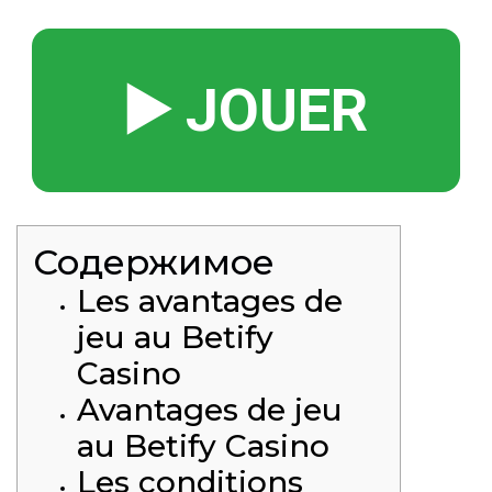
▶️ JOUER
Содержимое
Les avantages de
jeu au Betify
Casino
Avantages de jeu
au Betify Casino
Les conditions