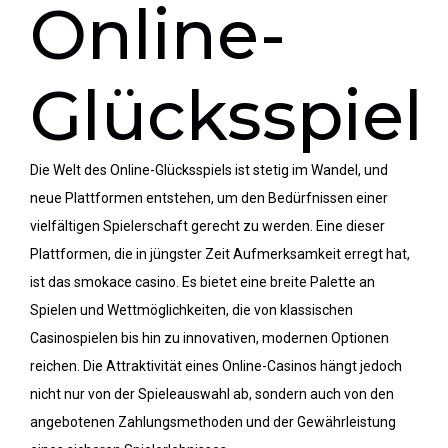
Online-
Glücksspiel
Die Welt des Online-Glücksspiels ist stetig im Wandel, und
neue Plattformen entstehen, um den Bedürfnissen einer
vielfältigen Spielerschaft gerecht zu werden. Eine dieser
Plattformen, die in jüngster Zeit Aufmerksamkeit erregt hat,
ist das
smokace casino
. Es bietet eine breite Palette an
Spielen und Wettmöglichkeiten, die von klassischen
Casinospielen bis hin zu innovativen, modernen Optionen
reichen. Die Attraktivität eines Online-Casinos hängt jedoch
nicht nur von der Spieleauswahl ab, sondern auch von den
angebotenen Zahlungsmethoden und der Gewährleistung