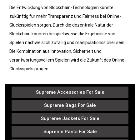
Die Entwicklung von Blockchain-Technologien könnte
zukünftig für mehr Transparenz und Fairness bei Online-
Glücksspielen sorgen. Durch die dezentrale Natur der
Blockchain könnten beispielsweise die Ergebnisse von
Spielen nachweislich zufällig und manipulationssicher sein.
Die Kombination aus Innovation, Sicherheit und
verantwortungsvollem Spielen wird die Zukunft des Online-
Glücksspiels prägen.
Supreme Accessories For Sale
Supreme Bags For Sale
Supreme Jackets For Sale
Supreme Pants For Sale