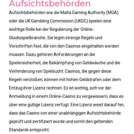
Aufsichtsbehörden
Aufsichtsbehörden wie die Malta Gaming Authority (MGA)
oder die UK Gambling Commission (UKGC) spielen eine
wichtige Rolle bei der Regulierung der Online-
Glücksspielbranche. Sie legen strenge Regeln und
Vorschriften fest, die von den Casinos eingehalten werden
müssen. Dazu gehören Anforderungen an die
Spielersicherheit, die Bekämpfung von Geldwäsche und die
Verhinderung von Spielsucht. Casinos, die gegen diese
Regeln verstoßen, können mit hohen Geldstrafen oder dem
Entzug ihrer Lizenz rechnen. Es ist wichtig, sich vor der
Anmeldung in einem Online-Casino zu vergewissern, dass es
über eine gültige Lizenz verfügt. Eine Lizenz weist darauf hin,
dass das Casino von einer unabhängigen Aufsichtsbehörde
geprüft und zertifiziert wurde und somit den geltenden
Standards entspricht.