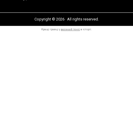
Copyright © 2026 · All rights reserved.
Кращі гравці у
великий теніс
в історії.