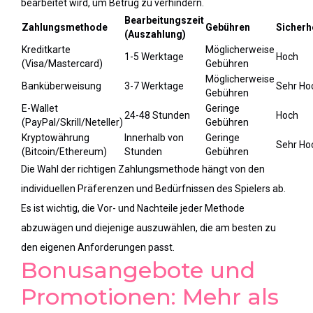
bearbeitet wird, um Betrug zu verhindern.
Bearbeitungszeit
Zahlungsmethode
Gebühren
Sicherh
(Auszahlung)
Kreditkarte
Möglicherweise
1-5 Werktage
Hoch
(Visa/Mastercard)
Gebühren
Möglicherweise
Banküberweisung
3-7 Werktage
Sehr Ho
Gebühren
E-Wallet
Geringe
24-48 Stunden
Hoch
(PayPal/Skrill/Neteller)
Gebühren
Kryptowährung
Innerhalb von
Geringe
Sehr Ho
(Bitcoin/Ethereum)
Stunden
Gebühren
Die Wahl der richtigen Zahlungsmethode hängt von den
individuellen Präferenzen und Bedürfnissen des Spielers ab.
Es ist wichtig, die Vor- und Nachteile jeder Methode
abzuwägen und diejenige auszuwählen, die am besten zu
den eigenen Anforderungen passt.
Bonusangebote und
Promotionen: Mehr als