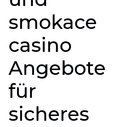
smokace
casino
Angebote
für
sicheres