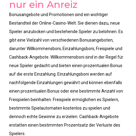
nur ein Anreiz
Bonusangebote und Promotionen sind ein wichtiger
Bestandteil der Online-Casino-Welt. Sie dienen dazu, neue
Spieler anzulocken und bestehende Spieler zu belohnen. Es
gibt eine Vielzahl von verschiedenen Bonusangeboten,
darunter Willkommensboni, Einzahlungsboni, Freispiele und
Cashback-Angebote. Willkommensboni sind in der Regel für
neue Spieler gedacht und bieten einen prozentualen Bonus
auf die erste Einzahlung. Einzahlungsboni werden auf
nachfolgende Einzahlungen gewährt und können ebenfalls
einen prozentualen Bonus oder eine bestimmte Anzahl von
Freispielen beinhalten. Freispiele ermöglichen es Spielern,
bestimmte Spielautomaten kostenlos zu spielen und
dennoch echte Gewinne zu erzielen. Cashback-Angebote
erstatten einen bestimmten Prozentsatz der Verluste des
Spielers.