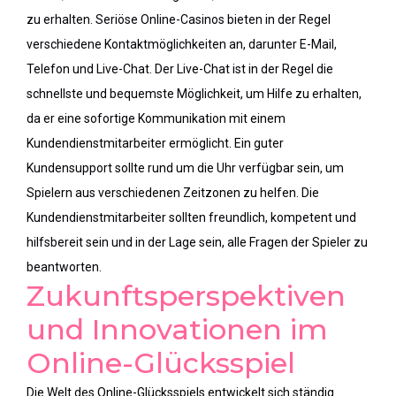
zu erhalten. Seriöse Online-Casinos bieten in der Regel
verschiedene Kontaktmöglichkeiten an, darunter E-Mail,
Telefon und Live-Chat. Der Live-Chat ist in der Regel die
schnellste und bequemste Möglichkeit, um Hilfe zu erhalten,
da er eine sofortige Kommunikation mit einem
Kundendienstmitarbeiter ermöglicht. Ein guter
Kundensupport sollte rund um die Uhr verfügbar sein, um
Spielern aus verschiedenen Zeitzonen zu helfen. Die
Kundendienstmitarbeiter sollten freundlich, kompetent und
hilfsbereit sein und in der Lage sein, alle Fragen der Spieler zu
beantworten.
Zukunftsperspektiven
und Innovationen im
Online-Glücksspiel
Die Welt des Online-Glücksspiels entwickelt sich ständig