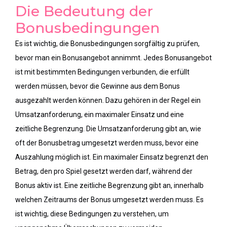
Die Bedeutung der
Bonusbedingungen
Es ist wichtig, die Bonusbedingungen sorgfältig zu prüfen,
bevor man ein Bonusangebot annimmt. Jedes Bonusangebot
ist mit bestimmten Bedingungen verbunden, die erfüllt
werden müssen, bevor die Gewinne aus dem Bonus
ausgezahlt werden können. Dazu gehören in der Regel ein
Umsatzanforderung, ein maximaler Einsatz und eine
zeitliche Begrenzung. Die Umsatzanforderung gibt an, wie
oft der Bonusbetrag umgesetzt werden muss, bevor eine
Auszahlung möglich ist. Ein maximaler Einsatz begrenzt den
Betrag, den pro Spiel gesetzt werden darf, während der
Bonus aktiv ist. Eine zeitliche Begrenzung gibt an, innerhalb
welchen Zeitraums der Bonus umgesetzt werden muss. Es
ist wichtig, diese Bedingungen zu verstehen, um