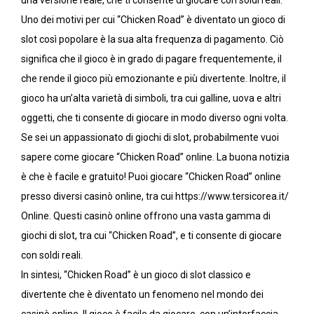
una versione reale, che ti consente di giocare con soldi reali.
Uno dei motivi per cui “Chicken Road” è diventato un gioco di
slot così popolare è la sua alta frequenza di pagamento. Ciò
significa che il gioco è in grado di pagare frequentemente, il
che rende il gioco più emozionante e più divertente. Inoltre, il
gioco ha un’alta varietà di simboli, tra cui galline, uova e altri
oggetti, che ti consente di giocare in modo diverso ogni volta.
Se sei un appassionato di giochi di slot, probabilmente vuoi
sapere come giocare “Chicken Road” online. La buona notizia
è che è facile e gratuito! Puoi giocare “Chicken Road” online
presso diversi casinò online, tra cui https://www.tersicorea.it/
Online. Questi casinò online offrono una vasta gamma di
giochi di slot, tra cui “Chicken Road”, e ti consente di giocare
con soldi reali.
In sintesi, “Chicken Road” è un gioco di slot classico e
divertente che è diventato un fenomeno nel mondo dei