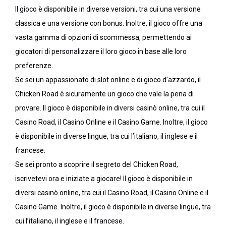
Il gioco è disponibile in diverse versioni, tra cui una versione
classica e una versione con bonus. Inoltre, il gioco offre una
vasta gamma di opzioni di scommessa, permettendo
ai
giocatori di personalizzare il loro gioco in base alle loro
preferenze.
Se sei un appassionato di slot online e di gioco d’azzardo, il
Chicken Road è sicuramente un gioco che vale la pena di
provare. Il gioco è disponibile in diversi casinò online, tra cui il
Casino Road, il Casino Online e il Casino Game. Inoltre, il gioco
è disponibile in diverse lingue, tra cui l’italiano, il inglese e il
francese.
Se sei pronto a scoprire il segreto del Chicken Road,
iscrivetevi ora e iniziate a giocare! Il gioco è disponibile in
diversi casinò online, tra cui il Casino Road, il Casino Online e il
Casino Game. Inoltre, il gioco è disponibile in diverse lingue, tra
cui l’italiano, il inglese e il francese.