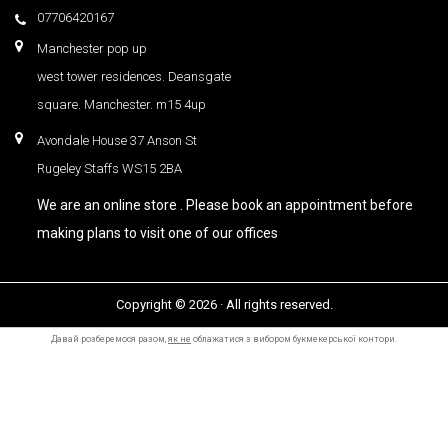
07706420167
Manchester pop up
west tower residences. Deansgate
square. Manchester. m15 4up
Avondale House 37 Anson St
Rugeley Staffs WS15 2BA
We are an online store . Please book an appointment before
making plans to visit one of our offices
Copyright © 2026 · All rights reserved.
Давай розберемося разом,
як не
облажатися з вибором букмекерської контори.