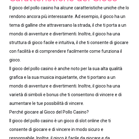
Il gioco del pollo casino ha alcune caratteristiche uniche che lo
rendono ancora più interessante. Ad esempio, il gioco ha un
tema di galline che attraversano la strada, il che ti porta a un
mondo di avventure e divertimenti. Inoltre, il gioco ha una
struttura di gioco facile e intuitiva, il che ti consente di giocare
con facilità e di comprendere facilmente come funziona il
gioco.
Il gioco del pollo casino è anche noto per la sua alta qualità
grafica e la sua musica inquietante, che ti portano a un
mondo di avventure e divertimenti. Inoltre, il gioco ha una
varietà di simboli e bonus che ti consentono di vincere e di
aumentare le tue possibilità di vincere.
Perché giocare al Gioco del Pollo Casino?
Il gioco del pollo casino è un gioco di slot online che ti
consente di giocare e di vincere in modo sicuro e
responsabile. Inoltre, il gioco è facile da giocare e da