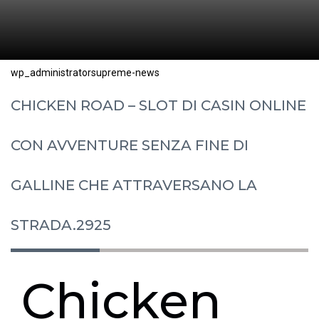
Posted
Author
Categories
wp_administrator
supreme-news
on
CHICKEN ROAD – SLOT DI CASIN ONLINE
CON AVVENTURE SENZA FINE DI
GALLINE CHE ATTRAVERSANO LA
STRADA.2925
Chicken