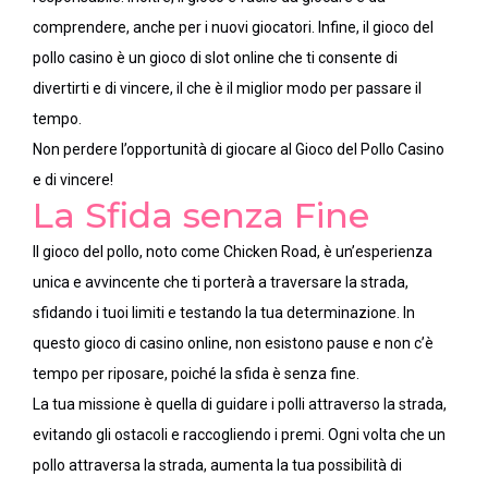
comprendere, anche per i nuovi giocatori. Infine, il gioco del
pollo casino è un gioco di slot online che ti consente di
divertirti e di vincere, il che è il miglior modo per passare il
tempo.
Non perdere l’opportunità di giocare al Gioco del Pollo Casino
e di vincere!
La Sfida senza Fine
Il gioco del pollo, noto come Chicken Road, è un’esperienza
unica e avvincente che ti porterà a traversare la strada,
sfidando i tuoi limiti e testando la tua determinazione. In
questo gioco di casino online, non esistono pause e non c’è
tempo per riposare, poiché la sfida è senza fine.
La tua missione è quella di guidare i polli attraverso la strada,
evitando gli ostacoli e raccogliendo i premi. Ogni volta che un
pollo attraversa la strada, aumenta la tua possibilità di