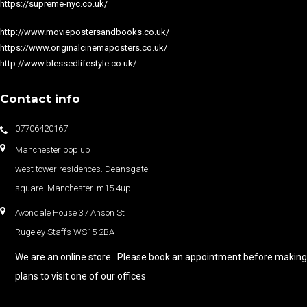
https://supreme-nyc.co.uk/
http://www.moviepostersandbooks.co.uk/
https://www.originalcinemaposters.co.uk/
http://www.blessedlifestyle.co.uk/
Contact info
07706420167
Manchester pop up
west tower residences. Deansgate
square. Manchester. m15 4up
Avondale House 37 Anson St
Rugeley Staffs WS15 2BA
We are an online store . Please book an appointment before making
plans to visit one of our offices