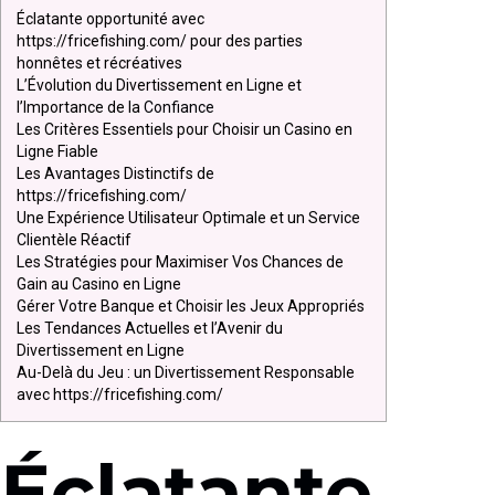
Éclatante opportunité avec
https://fricefishing.com/ pour des parties
honnêtes et récréatives
L’Évolution du Divertissement en Ligne et
l’Importance
de la
Confiance
Les Critères Essentiels pour Choisir un Casino en
Ligne Fiable
Les Avantages Distinctifs de
https://fricefishing.com/
Une Expérience Utilisateur Optimale et un Service
Clientèle Réactif
Les Stratégies pour Maximiser Vos Chances de
Gain au Casino en Ligne
Gérer Votre Banque et Choisir les Jeux Appropriés
Les Tendances Actuelles et l’Avenir du
Divertissement en Ligne
Au-Delà du Jeu : un Divertissement Responsable
avec https://fricefishing.com/
Éclatante