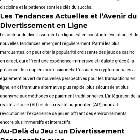
discipline et la patience sont les clés du succès.
Les Tendances Actuelles et l’Avenir du
Divertissement en Ligne
Le secteur du divertissement en ligne est en constante évolution, et de
nouvelles tendances émergent régulièrement. Parmi les plus
marquantes, on peut citer la popularité croissante des jeux de casino
en direct, qui offrent une expérience
immersive
et réaliste grâce à la
présence de croupiers professionnels. L’essor des cryptomonnaies a
également ouvert de nouvelles perspectives pour les transactions en
ligne, en offrant une alternative plus rapide, plus sécurisée et plus
anonyme aux méthodes de paiement traditionnelles. L’intégration de la
réalité virtuelle (VR) et de la réalité augmentée (AR) pourrait
révolutionner l’expérience de jeu en offrant des environnements
encore plus immersifs et interactifs.
Au-Delà du Jeu : un Divertissement