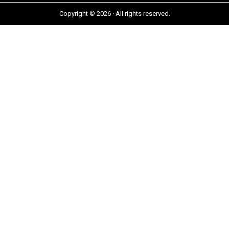
Copyright © 2026 · All rights reserved.