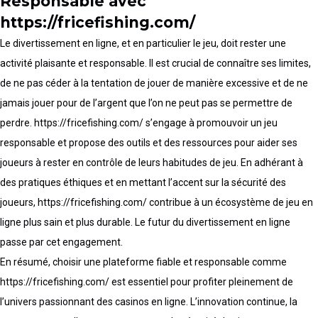
Responsable avec
https://fricefishing.com/
Le divertissement en ligne, et en particulier le jeu, doit rester une
activité plaisante et responsable. Il est crucial de connaître ses limites,
de ne pas céder à la tentation de jouer de manière excessive et de ne
jamais jouer pour de l’argent que l’on ne peut pas se permettre de
perdre. https://fricefishing.com/ s’engage à promouvoir un jeu
responsable et propose des outils et des ressources pour aider ses
joueurs à rester en contrôle de leurs habitudes de jeu. En adhérant à
des pratiques éthiques et en mettant l’accent sur la sécurité des
joueurs, https://fricefishing.com/ contribue à un écosystème de jeu en
ligne plus sain et plus durable. Le futur du divertissement en ligne
passe par cet engagement.
En résumé, choisir une plateforme fiable et responsable comme
https://fricefishing.com/ est essentiel pour profiter pleinement de
l’univers passionnant des casinos en ligne. L’innovation continue, la