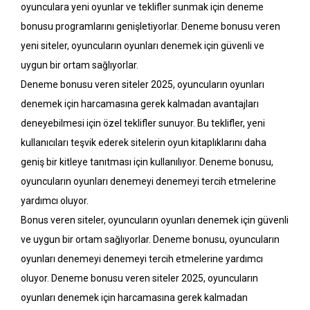
oyunculara yeni oyunlar ve teklifler sunmak için deneme
bonusu programlarını genişletiyorlar. Deneme bonusu veren
yeni siteler, oyuncuların oyunları denemek için güvenli ve
uygun bir ortam sağlıyorlar.
Deneme bonusu veren siteler 2025, oyuncuların oyunları
denemek için harcamasına gerek kalmadan avantajları
deneyebilmesi için özel teklifler sunuyor. Bu teklifler, yeni
kullanıcıları teşvik ederek sitelerin oyun kitaplıklarını daha
geniş bir kitleye tanıtması için kullanılıyor. Deneme bonusu,
oyuncuların oyunları denemeyi denemeyi tercih etmelerine
yardımcı oluyor.
Bonus veren siteler, oyuncuların oyunları denemek için güvenli
ve uygun bir ortam sağlıyorlar. Deneme bonusu, oyuncuların
oyunları denemeyi denemeyi tercih etmelerine yardımcı
oluyor. Deneme bonusu veren siteler 2025, oyuncuların
oyunları denemek için harcamasına gerek kalmadan