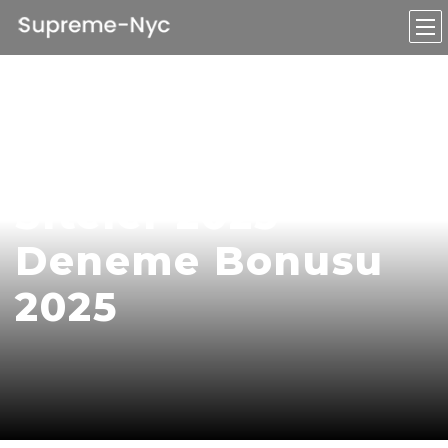
Deneme Bonusu
Veren Casino
Siteler 2025 –
Deneme Bonusu
2025