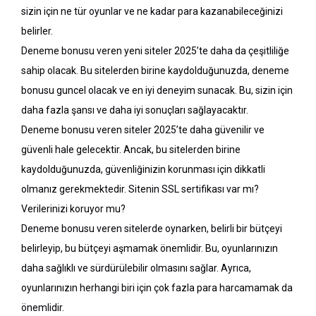
sizin için ne tür oyunlar ve ne kadar para kazanabileceğinizi
belirler.
Deneme bonusu veren yeni siteler 2025’te daha da çeşitliliğe
sahip olacak. Bu sitelerden birine kaydolduğunuzda, deneme
bonusu guncel olacak ve en iyi deneyim sunacak. Bu, sizin için
daha fazla şansı ve daha iyi sonuçları sağlayacaktır.
Deneme bonusu veren siteler 2025’te daha güvenilir ve
güvenli hale gelecektir. Ancak, bu sitelerden birine
kaydolduğunuzda, güvenliğinizin korunması için dikkatli
olmanız gerekmektedir. Sitenin SSL sertifikası var mı?
Verilerinizi koruyor mu?
Deneme bonusu veren sitelerde oynarken, belirli bir bütçeyi
belirleyip, bu bütçeyi aşmamak önemlidir. Bu, oyunlarınızın
daha sağlıklı ve sürdürülebilir olmasını sağlar. Ayrıca,
oyunlarınızın herhangi biri için çok fazla para harcamamak da
önemlidir.