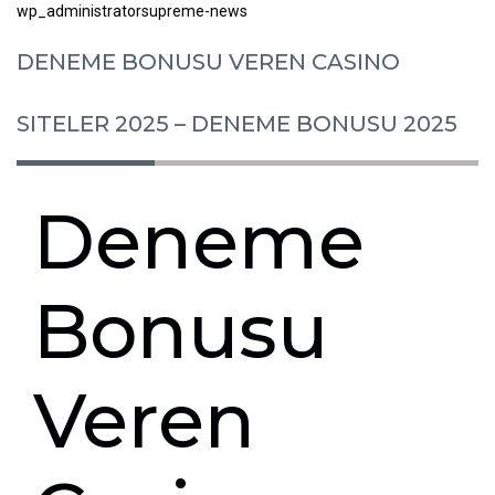
Posted
Author
Categories
wp_administrator
supreme-news
on
DENEME BONUSU VEREN CASINO
SITELER 2025 – DENEME BONUSU 2025
Deneme
Bonusu
Veren