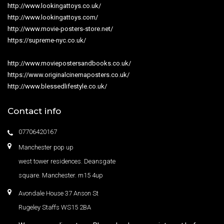
http://www.lookingattoys.co.uk/
http://www.lookingattoys.com/
http://www.movie-posters-store.net/
https://supreme-nyc.co.uk/
http://www.moviepostersandbooks.co.uk/
https://www.originalcinemaposters.co.uk/
http://www.blessedlifestyle.co.uk/
Contact info
07706420167
Manchester pop up
west tower residences. Deansgate
square. Manchester. m15 4up
Avondale House 37 Anson St
Rugeley Staffs WS15 2BA