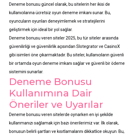
Deneme bonusu güncel olarak, bu sitelerin her ikisi de
kullanıcılarına ücretsiz oyun deneme imkanı sunar. Bu,
oyuncuların oyunları deneyimlemek ve stratejilerini
geliştirmek için ideal bir yol sağlar.
Deneme bonusu veren siteler 2025, bu tür siteler arasında
güvenilirliği ve güvenilirlik açısından Slotegrator ve CasinoX
gibi isimleri öne çıkarmaktadır. Bu siteler, kullanıcıların güvenli
bir ortamda oyun deneme imkanı sağlar ve güvenli bir ödeme
sistemini sunarlar.
Deneme Bonusu
Kullanımına Dair
Öneriler ve Uyarılar
Deneme bonusu veren sitelerde oynarken en iyi şekilde
kullanmanızı sağlamak için bazı önerilerimiz var. İlk olarak,
bonusun belirli şartları ve kısıtlamalarını dikkatlice okuyun. Bu,