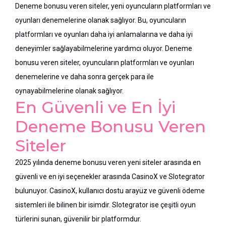
Deneme bonusu veren siteler, yeni oyuncuların platformları ve
oyunları denemelerine olanak sağlıyor. Bu, oyuncuların
platformları ve oyunları daha iyi anlamalarına ve daha iyi
deneyimler sağlayabilmelerine yardımcı oluyor. Deneme
bonusu veren siteler, oyuncuların platformları ve oyunları
denemelerine ve daha sonra gerçek para ile
oynayabilmelerine olanak sağlıyor.
En Güvenli ve En İyi
Deneme Bonusu Veren
Siteler
2025 yılında deneme bonusu veren yeni siteler arasında en
güvenli ve en iyi seçenekler arasında CasinoX ve Slotegrator
bulunuyor. CasinoX, kullanıcı dostu arayüz ve güvenli ödeme
sistemleri ile bilinen bir isimdir. Slotegrator ise çeşitli oyun
türlerini sunan, güvenilir bir platformdur.