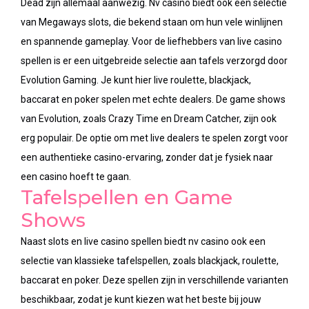
Dead zijn allemaal aanwezig. Nv casino biedt ook een selectie
van Megaways slots, die bekend staan om hun vele winlijnen
en spannende gameplay. Voor de liefhebbers van live casino
spellen is er een uitgebreide selectie aan tafels verzorgd door
Evolution Gaming. Je kunt hier live roulette, blackjack,
baccarat en poker spelen met echte dealers. De game shows
van Evolution, zoals Crazy Time en Dream Catcher, zijn ook
erg populair. De optie om met live dealers te spelen zorgt voor
een authentieke casino-ervaring, zonder dat je fysiek naar
een casino hoeft te gaan.
Tafelspellen en Game
Shows
Naast slots en live casino spellen biedt nv casino ook een
selectie van klassieke tafelspellen, zoals blackjack, roulette,
baccarat en poker. Deze spellen zijn in verschillende varianten
beschikbaar, zodat je kunt kiezen wat het beste bij jouw