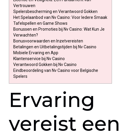
Vertrouwen
Spelersbescherming en Verantwoord Gokken
Het Spelaanbod van Nv Casino: Voor Iedere Smaak
Tafelspellen en Game Shows
Bonussen en Promoties bij Nv Casino: Wat Kun Je
Verwachten?
Bonusvoorwaarden en Inzetvereisten
Betalingen en Uitbetalingstijden bij Nv Casino
Mobiele Ervaring en App
Klantenservice bij Nv Casino
Verantwoord Gokken bij Nv Casino
Eindbeoordeling van Nv Casino voor Belgische
Spelers
Ervaring
vereist een