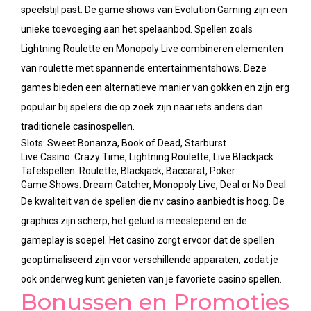
speelstijl past. De game shows van Evolution Gaming zijn een
unieke toevoeging aan het spelaanbod. Spellen zoals
Lightning Roulette en Monopoly Live combineren elementen
van roulette met spannende entertainmentshows. Deze
games bieden een alternatieve manier van gokken en zijn erg
populair bij spelers die op zoek zijn naar iets anders dan
traditionele casinospellen.
Slots: Sweet Bonanza, Book of Dead, Starburst
Live Casino: Crazy Time, Lightning Roulette, Live Blackjack
Tafelspellen: Roulette, Blackjack, Baccarat, Poker
Game Shows: Dream Catcher, Monopoly Live, Deal or No Deal
De kwaliteit van de spellen die nv casino aanbiedt is hoog. De
graphics zijn scherp, het geluid is meeslepend en de
gameplay is soepel. Het casino zorgt ervoor dat de spellen
geoptimaliseerd zijn voor verschillende apparaten, zodat je
ook onderweg kunt genieten van je favoriete casino spellen.
Bonussen en Promoties