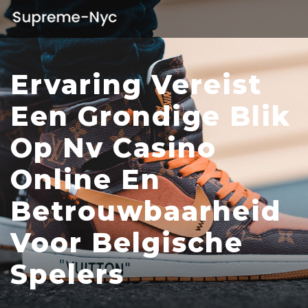
Ervaring Vereist
Een Grondige Blik
Op Nv Casino
Online En
Betrouwbaarheid
Voor Belgische
Spelers