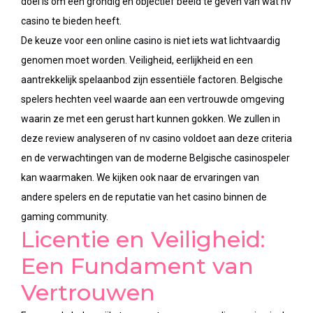
doel is om een grondig en objectief beeld te geven van wat nv
casino te bieden heeft.
De keuze voor een online casino is niet iets wat lichtvaardig
genomen moet worden. Veiligheid, eerlijkheid en een
aantrekkelijk spelaanbod zijn essentiële factoren. Belgische
spelers hechten veel waarde aan een vertrouwde omgeving
waarin ze met een gerust hart kunnen gokken. We zullen in
deze review analyseren of nv casino voldoet aan deze criteria
en de verwachtingen van de moderne Belgische casinospeler
kan waarmaken. We kijken ook naar de ervaringen van
andere spelers en de reputatie van het casino binnen de
gaming community.
Licentie en Veiligheid:
Een Fundament van
Vertrouwen