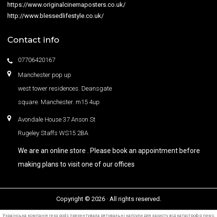
https://www.originalcinemaposters.co.uk/
http://www.blessedlifestyle.co.uk/
Contact info
07706420167
Manchester pop up
west tower residences. Deansgate
square. Manchester. m15 4up
Avondale House 37 Anson St
Rugeley Staffs WS15 2BA
We are an online store . Please book an appointment before
making plans to visit one of our offices
Copyright © 2026 · All rights reserved.
Українська
компанія resq pods
презентувала рятувальні капсули для захисту від катастроф g news.