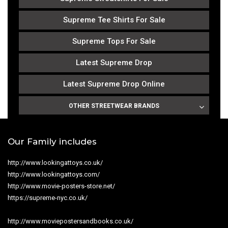
Supreme Tee Shirts For Sale
Supreme Tops For Sale
Latest Supreme Drop
Latest Supreme Drop Online
OTHER STREETWEAR BRANDS
Our Family includes
http://www.lookingattoys.co.uk/
http://www.lookingattoys.com/
http://www.movie-posters-store.net/
https://supreme-nyc.co.uk/
http://www.moviepostersandbooks.co.uk/