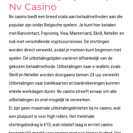
Nv Casino
Nv casino biedt een breed scala aan betaalmethoden aan die
populair zijn onder Belgische spelers. Je kunt hier betalen
met Bancontact, Payconiq, Visa, Mastercard, Skrill, Neteller en
ook met verschillende cryptocurrencies. De stortingen
worden direct verwerkt, zodat je meteen kunt beginnen met
spelen. De uitbetalingstijden variëren afhankelijk van de
gekozen betaalmethode. Uitbetalingen naar e-wallets zoals
Skrill en Neteller worden doorgaans binnen 24 uur verwerkt.
Uitbetalingen naar bankkaarten en bankrekeningen kunnen
enkele werkdagen duren. Nv casino streeft ernaar om alle
uitbetalingen zo snel mogelijk te verwerken.
Er zijn geen maximale uitbetalingslimieten bij nv casino, wat
een pluspunt is voor high rollers. Het minimale
stortingsbedrag is €10, wat relatief laag is en het casino