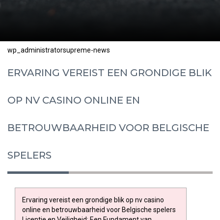
Posted
Author
Categories
wp_administrator
supreme-news
on
ERVARING VEREIST EEN GRONDIGE BLIK
OP NV CASINO ONLINE EN
BETROUWBAARHEID VOOR BELGISCHE
SPELERS
Ervaring vereist een grondige blik op nv casino
online en betrouwbaarheid voor Belgische spelers
Licentie en Veiligheid: Een Fundament van