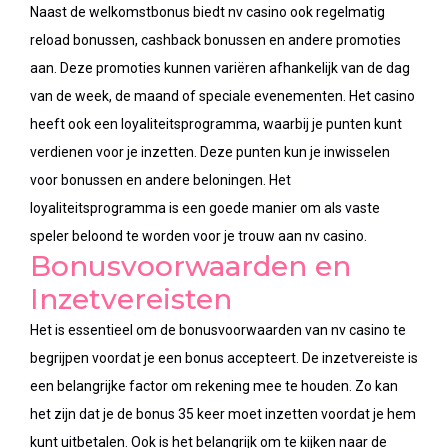
Naast de welkomstbonus biedt nv casino ook regelmatig
reload bonussen, cashback bonussen en andere promoties
aan. Deze promoties kunnen variëren afhankelijk van de dag
van de week, de maand of speciale evenementen. Het casino
heeft ook een loyaliteitsprogramma, waarbij je punten kunt
verdienen voor je inzetten. Deze punten kun je inwisselen
voor bonussen en andere beloningen. Het
loyaliteitsprogramma is een goede manier om als vaste
speler beloond te worden voor je trouw aan nv casino.
Bonusvoorwaarden en
Inzetvereisten
Het is essentieel om de bonusvoorwaarden van nv casino te
begrijpen voordat je een bonus accepteert. De inzetvereiste is
een belangrijke factor om rekening mee te houden. Zo kan
het zijn dat je de bonus 35 keer moet inzetten voordat je hem
kunt uitbetalen. Ook is het belangrijk om te kijken naar de