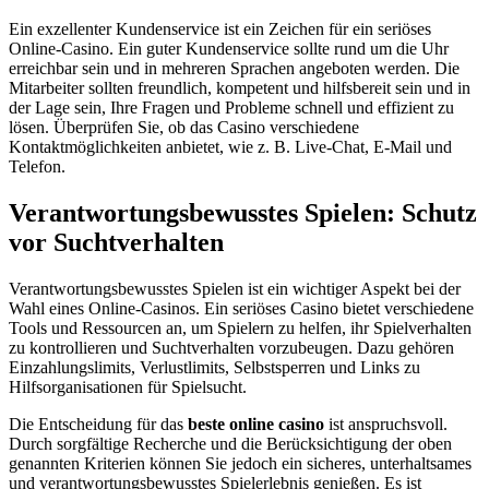
Ein exzellenter Kundenservice ist ein Zeichen für ein seriöses
Online-Casino. Ein guter Kundenservice sollte rund um die Uhr
erreichbar sein und in mehreren Sprachen angeboten werden. Die
Mitarbeiter sollten freundlich, kompetent und hilfsbereit sein und in
der Lage sein, Ihre Fragen und Probleme schnell und effizient zu
lösen. Überprüfen Sie, ob das Casino verschiedene
Kontaktmöglichkeiten anbietet, wie z. B. Live-Chat, E-Mail und
Telefon.
Verantwortungsbewusstes Spielen: Schutz
vor Suchtverhalten
Verantwortungsbewusstes Spielen ist ein wichtiger Aspekt bei der
Wahl eines Online-Casinos. Ein seriöses Casino bietet verschiedene
Tools und Ressourcen an, um Spielern zu helfen, ihr Spielverhalten
zu kontrollieren und Suchtverhalten vorzubeugen. Dazu gehören
Einzahlungslimits, Verlustlimits, Selbstsperren und Links zu
Hilfsorganisationen für Spielsucht.
Die Entscheidung für das
beste online casino
ist anspruchsvoll.
Durch sorgfältige Recherche und die Berücksichtigung der oben
genannten Kriterien können Sie jedoch ein sicheres, unterhaltsames
und verantwortungsbewusstes Spielerlebnis genießen. Es ist