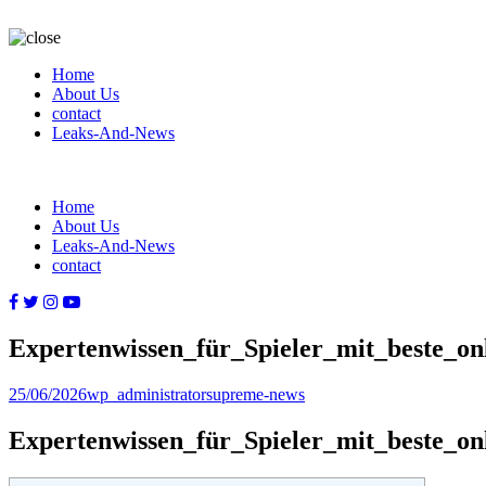
Home
About Us
contact
Leaks-And-News
Home
About Us
Leaks-And-News
contact
Expertenwissen_für_Spieler_mit_beste_o
Posted
Author
Categories
25/06/2026
wp_administrator
supreme-news
on
Expertenwissen_für_Spieler_mit_beste_o