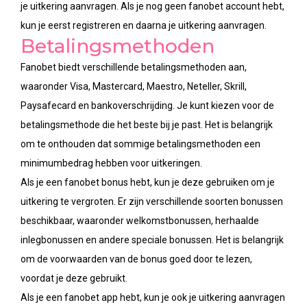
je uitkering aanvragen. Als je nog geen fanobet account hebt,
kun je eerst registreren en daarna je uitkering aanvragen.
Betalingsmethoden
Fanobet biedt verschillende betalingsmethoden aan,
waaronder Visa, Mastercard, Maestro, Neteller, Skrill,
Paysafecard en bankoverschrijding. Je kunt kiezen voor de
betalingsmethode die het beste bij je past. Het is belangrijk
om te onthouden dat sommige betalingsmethoden een
minimumbedrag hebben voor uitkeringen.
Als je een fanobet bonus hebt, kun je deze gebruiken om je
uitkering te vergroten. Er zijn verschillende soorten bonussen
beschikbaar, waaronder welkomstbonussen, herhaalde
inlegbonussen en andere speciale bonussen. Het is belangrijk
om de voorwaarden van de bonus goed door te lezen,
voordat je deze gebruikt.
Als je een fanobet app hebt, kun je ook je uitkering aanvragen