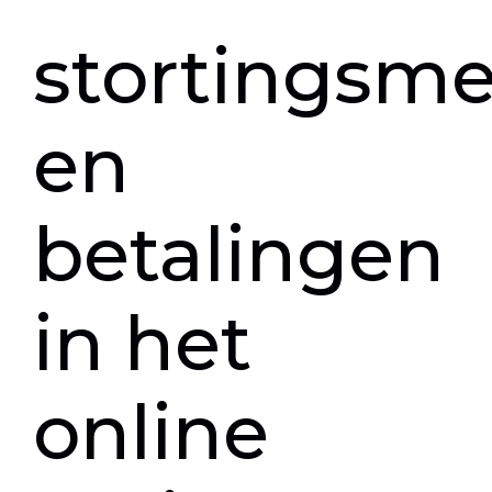
stortingsm
en
betalingen
in het
online