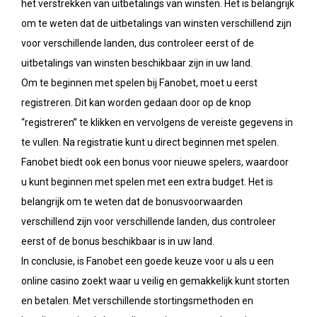
het verstrekken van uitbetalings van winsten. Het is belangrijk
om te weten dat de uitbetalings van winsten verschillend zijn
voor verschillende landen, dus controleer eerst of de
uitbetalings van winsten beschikbaar zijn in uw land.
Om te beginnen met spelen bij Fanobet, moet u eerst
registreren. Dit kan worden gedaan door op de knop
“registreren” te klikken en vervolgens de vereiste gegevens in
te vullen. Na registratie kunt u direct beginnen met spelen.
Fanobet biedt ook een bonus voor nieuwe spelers, waardoor
u kunt beginnen met spelen met een extra budget. Het is
belangrijk om te weten dat de bonusvoorwaarden
verschillend zijn voor verschillende landen, dus controleer
eerst of de bonus beschikbaar is in uw land.
In conclusie, is Fanobet een goede keuze voor u als u een
online casino zoekt waar u veilig en gemakkelijk kunt storten
en betalen. Met verschillende stortingsmethoden en