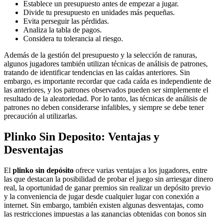
Establece un presupuesto antes de empezar a jugar.
Divide tu presupuesto en unidades más pequeñas.
Evita perseguir las pérdidas.
Analiza la tabla de pagos.
Considera tu tolerancia al riesgo.
Además de la gestión del presupuesto y la selección de ranuras,
algunos jugadores también utilizan técnicas de análisis de patrones,
tratando de identificar tendencias en las caídas anteriores. Sin
embargo, es importante recordar que cada caída es independiente de
las anteriores, y los patrones observados pueden ser simplemente el
resultado de la aleatoriedad. Por lo tanto, las técnicas de análisis de
patrones no deben considerarse infalibles, y siempre se debe tener
precaución al utilizarlas.
Plinko Sin Deposito: Ventajas y
Desventajas
El
plinko sin depósito
ofrece varias ventajas a los jugadores, entre
las que destacan la posibilidad de probar el juego sin arriesgar dinero
real, la oportunidad de ganar premios sin realizar un depósito previo
y la conveniencia de jugar desde cualquier lugar con conexión a
internet. Sin embargo, también existen algunas desventajas, como
las restricciones impuestas a las ganancias obtenidas con bonos sin