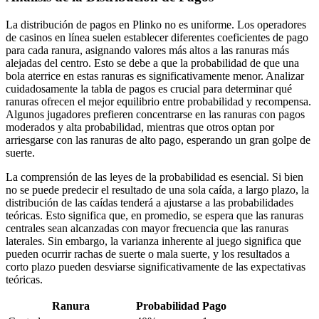
La distribución de pagos en Plinko no es uniforme. Los operadores
de casinos en línea suelen establecer diferentes coeficientes de pago
para cada ranura, asignando valores más altos a las ranuras más
alejadas del centro. Esto se debe a que la probabilidad de que una
bola aterrice en estas ranuras es significativamente menor. Analizar
cuidadosamente la tabla de pagos es crucial para determinar qué
ranuras ofrecen el mejor equilibrio entre probabilidad y recompensa.
Algunos jugadores prefieren concentrarse en las ranuras con pagos
moderados y alta probabilidad, mientras que otros optan por
arriesgarse con las ranuras de alto pago, esperando un gran golpe de
suerte.
La comprensión de las leyes de la probabilidad es esencial. Si bien
no se puede predecir el resultado de una sola caída, a largo plazo, la
distribución de las caídas tenderá a ajustarse a las probabilidades
teóricas. Esto significa que, en promedio, se espera que las ranuras
centrales sean alcanzadas con mayor frecuencia que las ranuras
laterales. Sin embargo, la varianza inherente al juego significa que
pueden ocurrir rachas de suerte o mala suerte, y los resultados a
corto plazo pueden desviarse significativamente de las expectativas
teóricas.
Ranura
Probabilidad
Pago