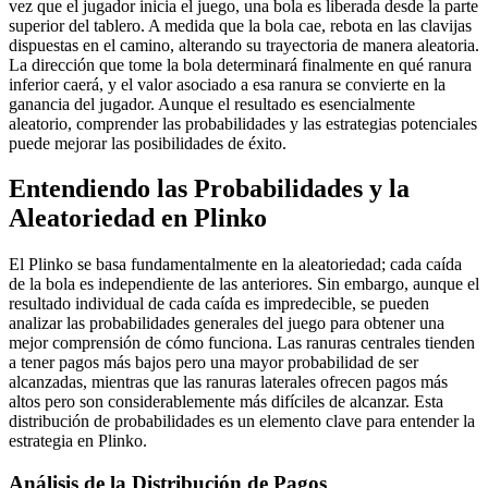
vez que el jugador inicia el juego, una bola es liberada desde la parte
superior del tablero. A medida que la bola cae, rebota en las clavijas
dispuestas en el camino, alterando su trayectoria de manera aleatoria.
La dirección que tome la bola determinará finalmente en qué ranura
inferior caerá, y el valor asociado a esa ranura se convierte en la
ganancia del jugador. Aunque el resultado es esencialmente
aleatorio, comprender las probabilidades y las estrategias potenciales
puede mejorar las posibilidades de éxito.
Entendiendo las Probabilidades y la
Aleatoriedad en Plinko
El Plinko se basa fundamentalmente en la aleatoriedad; cada caída
de la bola es independiente de las anteriores. Sin embargo, aunque el
resultado individual de cada caída es impredecible, se pueden
analizar las probabilidades generales del juego para obtener una
mejor comprensión de cómo funciona. Las ranuras centrales tienden
a tener pagos más bajos pero una mayor probabilidad de ser
alcanzadas, mientras que las ranuras laterales ofrecen pagos más
altos pero son considerablemente más difíciles de alcanzar. Esta
distribución de probabilidades es un elemento clave para entender la
estrategia en Plinko.
Análisis de la Distribución de Pagos