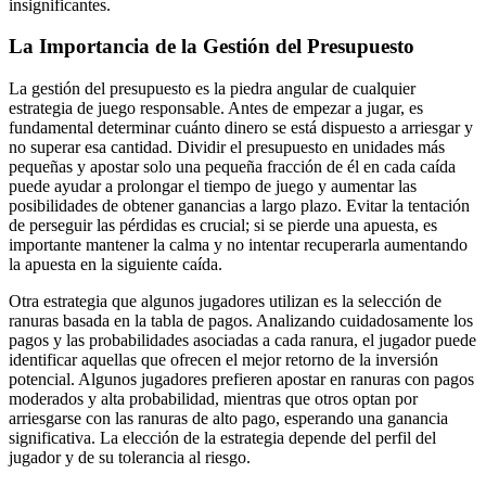
insignificantes.
La Importancia de la Gestión del Presupuesto
La gestión del presupuesto es la piedra angular de cualquier
estrategia de juego responsable. Antes de empezar a jugar, es
fundamental determinar cuánto dinero se está dispuesto a arriesgar y
no superar esa cantidad. Dividir el presupuesto en unidades más
pequeñas y apostar solo una pequeña fracción de él en cada caída
puede ayudar a prolongar el tiempo de juego y aumentar las
posibilidades de obtener ganancias a largo plazo. Evitar la tentación
de perseguir las pérdidas es crucial; si se pierde una apuesta, es
importante mantener la calma y no intentar recuperarla aumentando
la apuesta en la siguiente caída.
Otra estrategia que algunos jugadores utilizan es la selección de
ranuras basada en la tabla de pagos. Analizando cuidadosamente los
pagos y las probabilidades asociadas a cada ranura, el jugador puede
identificar aquellas que ofrecen el mejor retorno de la inversión
potencial. Algunos jugadores prefieren apostar en ranuras con pagos
moderados y alta probabilidad, mientras que otros optan por
arriesgarse con las ranuras de alto pago, esperando una ganancia
significativa. La elección de la estrategia depende del perfil del
jugador y de su tolerancia al riesgo.