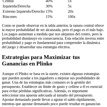
Central
40%
1x
Izquierda/Derecha
30%
5x
Extremo Izquierdo/Derecho
15%
20x
Rincones
15%
100x
Como se puede observar en la tabla anterior, la ranura central ofrece
la mayor probabilidad de ser alcanzada, pero el pago es el más bajo.
Los pagos aumentan a medida que nos alejamos del centro, pero la
probabilidad disminuye en consecuencia. Esta relación inversa entre
probabilidad y pago es fundamental para comprender la dinámica
del juego y desarrollar una estrategia efectiva.
Estrategias para Maximizar tus
Ganancias en Plinko
Aunque el Plinko se basa en la suerte, existen algunas estrategias
que pueden ayudar a los jugadores a mejorar sus posibilidades de
ganar. Una de las estrategias más comunes es la gestión del
presupuesto. Establecer un límite de gasto y ceñirse a él es esencial
para evitar pérdidas significativas. Además, es importante
seleccionar una apuesta adecuada al tamaño del presupuesto.
Apostar demasiado puede llevar a agotar el saldo rápidamente,
mientras que apostar demasiado poco puede resultar en ganancias