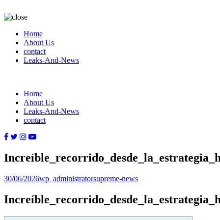
Home
About Us
contact
Leaks-And-News
Home
About Us
Leaks-And-News
contact
Increíble_recorrido_desde_la_estrategia
Posted
Author
Categories
30/06/2026
wp_administrator
supreme-news
on
Increíble_recorrido_desde_la_estrategia