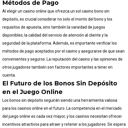
Métodos de Pago
Al elegir un casino online que ofrezca un sol casino bono sin
depósito, es crucial considerar no solo el monto del bono y los
requisitos de apuesta, sino también la variedad de juegos
disponibles, la calidad del servicio de atención al cliente y la
seguridad de la plataforma. Además, es importante verificar los
métodos de pago aceptados por el casino y asegurarse de que sean
convenientes y seguros. La reputación del casino y las opiniones de
otros jugadores también son factores importantes a tener en
cuenta.
El Futuro de los Bonos Sin Depósito
en el Juego Online
Los bonos sin depósito seguirán siendo una herramienta valiosa
para los casinos online en el futuro. La competencia en el mercado
del juego online es cada vez mayor, y los casinos necesitan ofrecer
incentivos atractivos para atraer y retener a los jugadores. Se espera