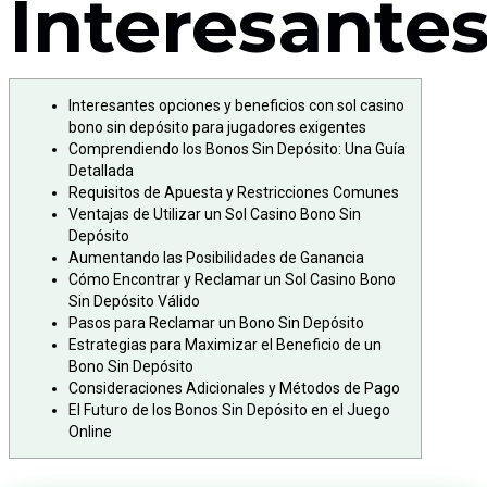
Interesante
Interesantes opciones y beneficios con sol casino
bono sin depósito para jugadores exigentes
Comprendiendo los Bonos Sin Depósito: Una Guía
Detallada
Requisitos de Apuesta y Restricciones Comunes
Ventajas de Utilizar un Sol Casino Bono Sin
Depósito
Aumentando las Posibilidades de Ganancia
Cómo Encontrar y Reclamar un Sol Casino Bono
Sin Depósito Válido
Pasos para Reclamar un Bono Sin Depósito
Estrategias para Maximizar el Beneficio de un
Bono Sin Depósito
Consideraciones Adicionales y Métodos de Pago
El Futuro
de los
Bonos Sin Depósito en el Juego
Online