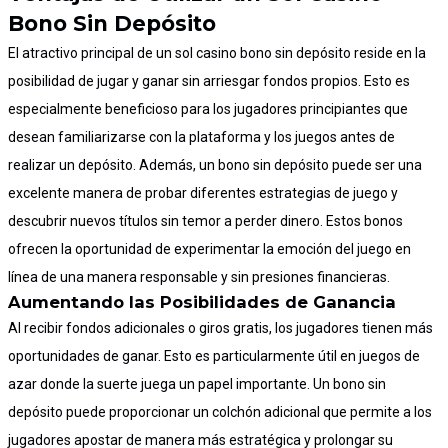
Bono Sin Depósito
El atractivo principal de un sol casino bono sin depósito reside en la
posibilidad de jugar y ganar sin arriesgar fondos propios. Esto es
especialmente beneficioso para los jugadores principiantes que
desean familiarizarse con la plataforma y los juegos antes de
realizar un depósito. Además, un bono sin depósito puede ser una
excelente manera de probar diferentes estrategias de juego y
descubrir nuevos títulos sin temor a perder dinero. Estos bonos
ofrecen la oportunidad de experimentar la emoción del juego en
línea de una manera responsable y sin presiones financieras.
Aumentando las Posibilidades de Ganancia
Al recibir fondos adicionales o giros gratis, los jugadores tienen más
oportunidades de ganar. Esto es particularmente útil en juegos de
azar donde la suerte juega un papel importante. Un bono sin
depósito puede proporcionar un colchón adicional que permite a los
jugadores apostar de manera más estratégica y prolongar su