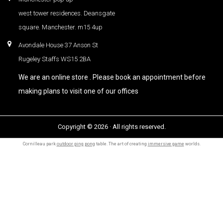
west tower residences. Deansgate
square. Manchester. m15 4up
Avondale House 37 Anson St
Rugeley Staffs WS15 2BA
We are an online store . Please book an appointment before
making plans to visit one of our offices
Copyright © 2026 · All rights reserved.
Cornilleau park
outdoor ping pong
table. The art of creating
immersive game
worlds.