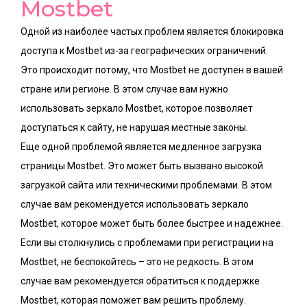
Mostbet
Одной из наиболее частых проблем является блокировка
доступа к Mostbet из-за географических ограничений.
Это происходит потому, что Mostbet не доступен в вашей
стране или регионе. В этом случае вам нужно
использовать зеркало Mostbet, которое позволяет
доступаться к сайту, не нарушая местные законы.
Еще одной проблемой является медленное загрузка
страницы Mostbet. Это может быть вызвано высокой
загрузкой сайта или техническими проблемами. В этом
случае вам рекомендуется использовать зеркало
Mostbet, которое может быть более быстрее и надежнее.
Если вы столкнулись с проблемами при регистрации на
Mostbet, не беспокойтесь – это не редкость. В этом
случае вам рекомендуется обратиться к поддержке
Mostbet, которая поможет вам решить проблему.