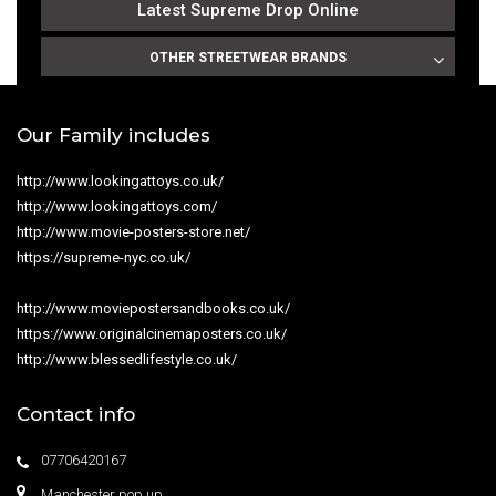
Latest Supreme Drop Online
OTHER STREETWEAR BRANDS
Our Family includes
http://www.lookingattoys.co.uk/
http://www.lookingattoys.com/
http://www.movie-posters-store.net/
https://supreme-nyc.co.uk/
http://www.moviepostersandbooks.co.uk/
https://www.originalcinemaposters.co.uk/
http://www.blessedlifestyle.co.uk/
Contact info
07706420167
Manchester pop up