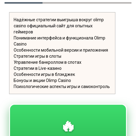
Надёжные стратегии выигрыша вокруг olimp
casino
официальный сайт для опытных
геймеров
Понимание интерфейса и функционала Olimp
Casino
Особенности мобильной версии и приложения
Стратегии игры в слоты
Управление банкроллом в слотах
Стратегии в Live-казино
Особенности игры в блэкджек
Бонусы и акции Olimp Casino
Психологические аспекты игры и самоконтроль
🔥