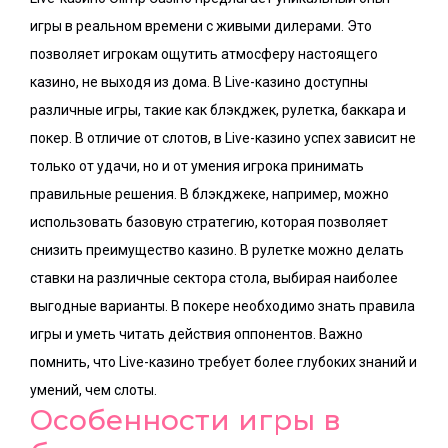
игры в реальном времени с живыми дилерами. Это
позволяет игрокам ощутить атмосферу настоящего
казино, не выходя из дома. В Live-казино доступны
различные игры, такие как блэкджек, рулетка, баккара и
покер. В отличие от слотов, в Live-казино успех зависит не
только от удачи, но и от умения игрока принимать
правильные решения. В блэкджеке, например, можно
использовать базовую стратегию, которая позволяет
снизить преимущество казино. В рулетке можно делать
ставки на различные сектора стола, выбирая наиболее
выгодные варианты. В покере необходимо знать правила
игры и уметь читать действия оппонентов. Важно
помнить, что Live-казино требует более глубоких знаний и
умений, чем слоты.
Особенности игры в