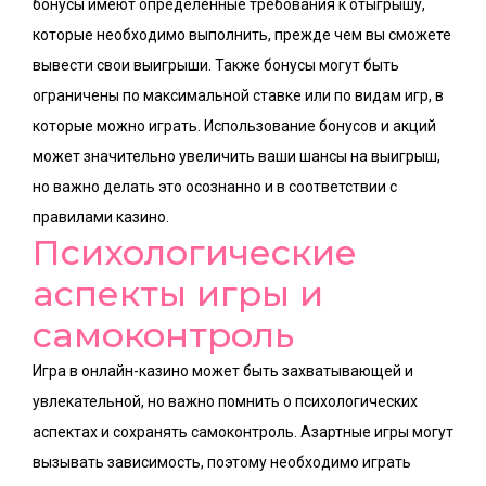
бонусы имеют определенные требования к отыгрышу,
которые необходимо выполнить, прежде чем вы сможете
вывести свои выигрыши. Также бонусы могут быть
ограничены по максимальной ставке или по видам игр, в
которые можно играть. Использование бонусов и акций
может значительно увеличить ваши шансы на выигрыш,
но важно делать это осознанно и в соответствии с
правилами казино.
Психологические
аспекты игры и
самоконтроль
Игра в онлайн-казино может быть захватывающей и
увлекательной, но важно помнить о психологических
аспектах и сохранять самоконтроль. Азартные игры могут
вызывать зависимость, поэтому необходимо играть