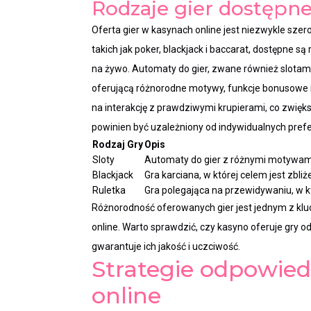
Rodzaje gier dostępn
Oferta gier w kasynach online jest niezwykle szer
takich jak poker, blackjack i baccarat, dostępne są
na żywo. Automaty do gier, zwane również slotami,
oferującą różnorodne motywy, funkcje bonusowe i
na interakcję z prawdziwymi krupierami, co zwięk
powinien być uzależniony od indywidualnych prefer
Rodzaj Gry
Opis
Sloty
Automaty do gier z różnymi motywam
Blackjack
Gra karciana, w której celem jest zbliż
Ruletka
Gra polegająca na przewidywaniu, w k
Różnorodność oferowanych gier jest jednym z k
online. Warto sprawdzić, czy kasyno oferuje gr
gwarantuje ich jakość i uczciwość.
Strategie odpowied
online