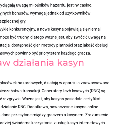
zyciągają uwagę miłośników hazardu, jest
nv casino
.
rakcyjnych bonusów, wymaga jednak od użytkowników
zpiecznej gry.
zwykle konkurencyjny, a nowe kasyna pojawiają się niemal
może być trudny, dlatego ważne jest, aby zwrócić uwagę na
putacja, dostępność gier, metody płatności oraz jakość obsługi
ansowych powinno być priorytetem każdego gracza.
w działania kasyn
h placówek hazardowych, działają w oparciu o zaawansowane
pieczeństwo transakcji. Generatory liczb losowych (RNG) są
ozgrywki. Ważne jest, aby kasyno posiadało certyfikat
we działanie RNG. Dodatkowo, nowoczesne kasyna online
za dane przesyłane między graczem a kasynem. Zrozumienie
ziej świadome korzystanie z usług kasyn internetowych.