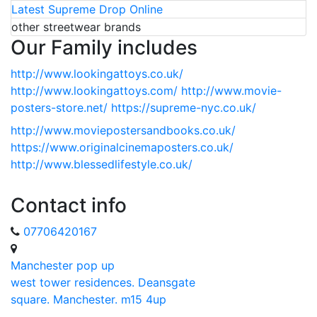
Latest Supreme Drop Online
other streetwear brands
Our Family includes
http://www.lookingattoys.co.uk/
http://www.lookingattoys.com/
http://www.movie-
posters-store.net/
https://supreme-nyc.co.uk/
http://www.moviepostersandbooks.co.uk/
https://www.originalcinemaposters.co.uk/
http://www.blessedlifestyle.co.uk/
Contact info
07706420167
Manchester pop up
west tower residences. Deansgate
square. Manchester. m15 4up