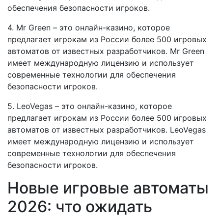
обеспечения безопасности игроков.
4. Mr Green – это онлайн-казино, которое
предлагает игрокам из России более 500 игровых
автоматов от известных разработчиков. Mr Green
имеет международную лицензию и использует
современные технологии для обеспечения
безопасности игроков.
5. LeoVegas – это онлайн-казино, которое
предлагает игрокам из России более 500 игровых
автоматов от известных разработчиков. LeoVegas
имеет международную лицензию и использует
современные технологии для обеспечения
безопасности игроков.
Новые игровые автоматы
2026: что ожидать