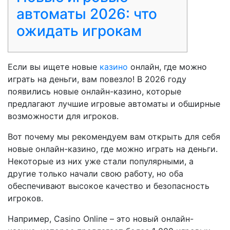
автоматы 2026: что
ожидать игрокам
Если вы ищете новые
казино
онлайн, где можно
играть на деньги, вам повезло! В 2026 году
появились новые онлайн-казино, которые
предлагают лучшие игровые автоматы и обширные
возможности для игроков.
Вот почему мы рекомендуем вам открыть для себя
новые онлайн-казино, где можно играть на деньги.
Некоторые из них уже стали популярными, а
другие только начали свою работу, но оба
обеспечивают высокое качество и безопасность
игроков.
Например, Casino Online – это новый онлайн-