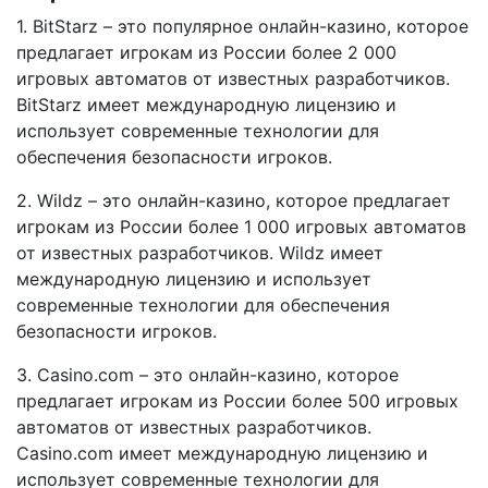
1. BitStarz – это популярное онлайн-казино, которое
предлагает игрокам из России более 2 000
игровых автоматов от известных разработчиков.
BitStarz имеет международную лицензию и
использует современные технологии для
обеспечения безопасности игроков.
2. Wildz – это онлайн-казино, которое предлагает
игрокам из России более 1 000 игровых автоматов
от известных разработчиков. Wildz имеет
международную лицензию и использует
современные технологии для обеспечения
безопасности игроков.
3. Casino.com – это онлайн-казино, которое
предлагает игрокам из России более 500 игровых
автоматов от известных разработчиков.
Casino.com имеет международную лицензию и
использует современные технологии для