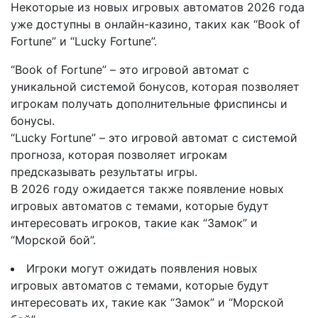
Некоторые из новых игровых автоматов 2026 года
уже доступны в онлайн-казино, таких как “Book of
Fortune” и “Lucky Fortune”.
“Book of Fortune” – это игровой автомат с
уникальной системой бонусов, которая позволяет
игрокам получать дополнительные фриспинсы и
бонусы.
“Lucky Fortune” – это игровой автомат с системой
прогноза, которая позволяет игрокам
предсказывать результаты игры.
В 2026 году ожидается также появление новых
игровых автоматов с темами, которые будут
интересовать игроков, такие как “Замок” и
“Морской бой”.
Игроки могут ожидать появления новых
игровых автоматов с темами, которые будут
интересовать их, такие как “Замок” и “Морской