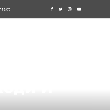
ntact
циальный
Входи И