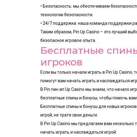
• Безопасность: мы обеспечиваем безопаснос
технологии безопасности.
• 24/7 поддержка: наша команда поддержки ра
Таким образом, Pin Up Casino – это лучший вы
безопасное игровое опыта.
Бесплатные спины
игроков
Если вы только начали играть в Pin Up Casino,
помогут вам начать играть и наслаждаться игр
В Pin
пин ап
Up Casino мы знаем, что начало и
бесплатные спины и бонусы, чтобы помочь вам
Бесплатные спины и бонусы для новых игроков
игрой, не тратя свои деньги.
В Pin Up Casino мы предлагаем вам несколько 
начать играть и наслаждаться игрой.