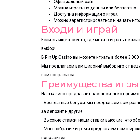
Официальный сайт
Можно играть на деньги или бесплатно
Доступна информация о играх
Можно зарегистрироваться и начать игр
Входи и играй
Если вы ищете место, где можно играть в казин
выбор!
В Pin Up Casino вы можете играть в более 3 000
Мы предлагаем вам широкий выбор игр от веду
вам понравится.
Преимущества игры в
Наш казино предлагает вам несколько преиму
• Бесплатные бонусы: мы предлагаем вам разл
за
депозит и другие.
• Высокие ставки: наши ставки высокие, что о
• Многообразие игр: мы предлагаем вам широки
понравится.