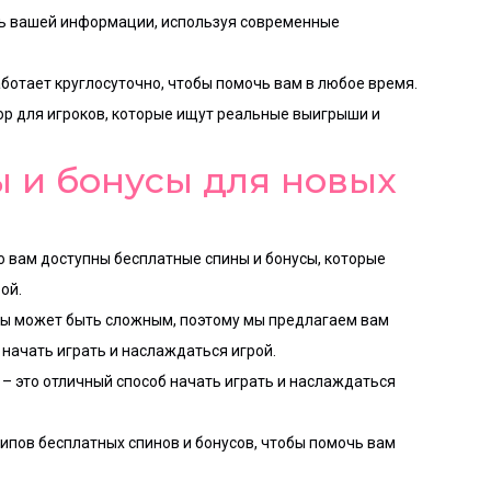
ть вашей информации, используя современные
ботает круглосуточно, чтобы помочь вам в любое время.
бор для игроков, которые ищут реальные выигрыши и
 и бонусы для новых
 то вам доступны бесплатные спины и бонусы, которые
ой.
гры может быть сложным, поэтому мы предлагаем вам
 начать играть и наслаждаться игрой.
 – это отличный способ начать играть и наслаждаться
типов бесплатных спинов и бонусов, чтобы помочь вам