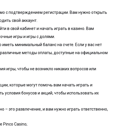
ьмо с подтверждением регистрации. Вам нужно открыть
рдить свой аккаунт.
и в свой кабинет и начать играть в казино. Вам
очные игры и игры с долями.
 иметь минимальный баланс на счете. Если у вас нет
я различные методы оплаты, доступные на официальном
вия игры, чтобы не возникло никаких вопросов или
кции, которые могут помочь вам начать играть и
ь условия бонусов и акций, чтобы использовать их
но – это развлечение, и вам нужно играть ответственно,
 Pinco Casino;