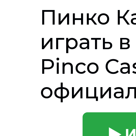
Пинко К
играть 
Pinco Ca
официал
▶️ 