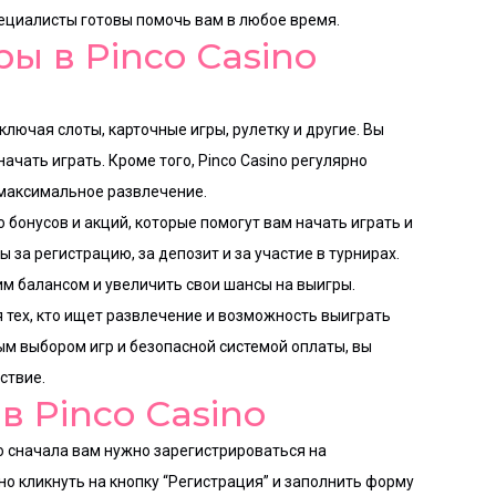
пециалисты готовы помочь вам в любое время.
ы в Pinco Casino
ключая слоты, карточные игры, рулетку и другие. Вы
начать играть. Кроме того, Pinco Casino регулярно
 максимальное развлечение.
о бонусов и акций, которые помогут вам начать играть и
ы за регистрацию, за депозит и
за
участие в турнирах.
им балансом и увеличить свои шансы на выигры.
ля тех, кто ищет развлечение и возможность выиграть
ым выбором игр и безопасной системой оплаты, вы
ствие.
в Pinco Casino
 то сначала вам нужно зарегистрироваться на
но кликнуть на кнопку “Регистрация” и заполнить форму