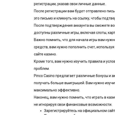
регистрации, указав свои личные данные.
После регистрации вам будет отправлено пис
это письмо и кликнуть на ссылку, чтобы подтве
После подтверждения аккаунта вы сможете войт
доступны различные игры, включая слоты, карт
Важно помнить, что для начала игры вам нужно
средств, вам нужно пополнить счет, использу
сайте казино.
Кроме того, вам нужно изучить правила и усло
проблем.
Pinco Casino предлагает различные бонусы и а
получать больше выигрышей. Вам нужно изучит
максимально эффективно.
Наконец, вам нужно помнить, что играть в кази
не игнорируя свои финансовые возможности.
Зарегистрируйтесь на официальном сайте