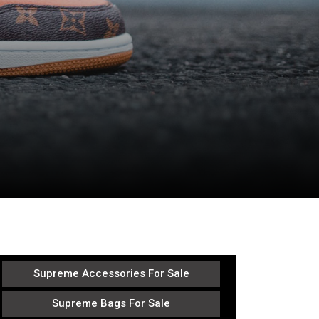
Supreme Accessories For Sale
Supreme Bags For Sale