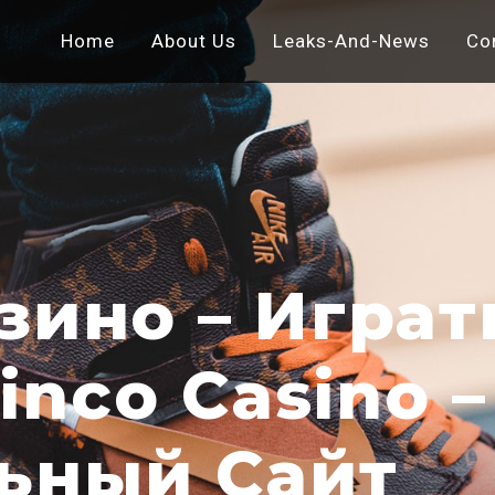
Home
About Us
Leaks-And-News
Co
зино – Играт
nco Casino –
ьный Сайт