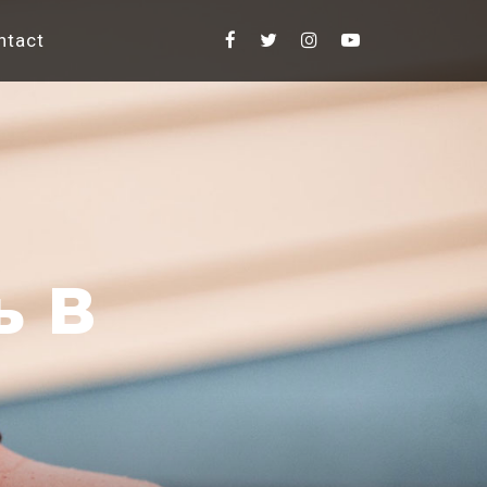
ntact
ь В