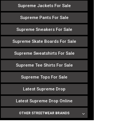
Supreme Jackets For Sale
Supreme Pants For Sale
Supreme Sneakers For Sale
Supreme Skate Boards For Sale
Supreme Sweatshirts For Sale
Supreme Tee Shirts For Sale
Supreme Tops For Sale
Latest Supreme Drop
Latest Supreme Drop Online
OTHER STREETWEAR BRANDS