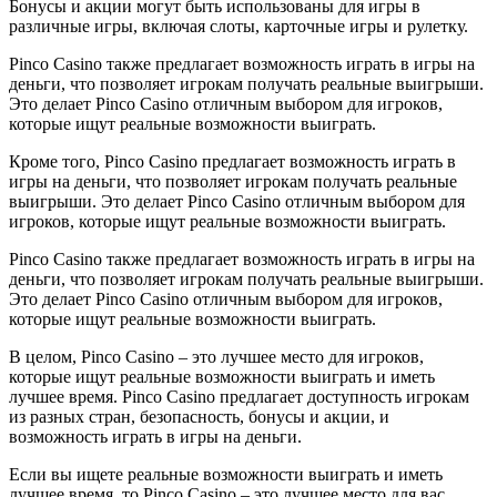
Бонусы и акции могут быть использованы для игры в
различные игры, включая слоты, карточные игры и рулетку.
Pinco Casino также предлагает возможность играть в игры на
деньги, что позволяет игрокам получать реальные выигрыши.
Это делает Pinco Casino отличным выбором для игроков,
которые ищут реальные возможности выиграть.
Кроме того, Pinco Casino предлагает возможность играть в
игры на деньги, что позволяет игрокам получать реальные
выигрыши. Это делает Pinco Casino отличным выбором для
игроков, которые ищут реальные возможности выиграть.
Pinco Casino также предлагает возможность играть в игры на
деньги, что позволяет игрокам получать реальные выигрыши.
Это делает Pinco Casino отличным выбором для игроков,
которые ищут реальные возможности выиграть.
В целом, Pinco Casino – это лучшее место для игроков,
которые ищут реальные возможности выиграть и иметь
лучшее время. Pinco Casino предлагает доступность игрокам
из разных стран, безопасность, бонусы и акции, и
возможность играть в игры на деньги.
Если вы ищете реальные возможности выиграть и иметь
лучшее время, то Pinco Casino – это лучшее место для вас.