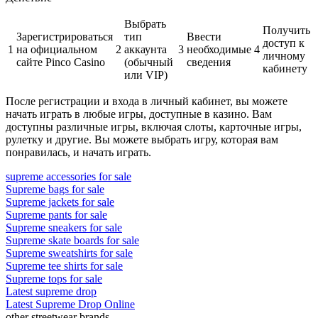
Выбрать
Получить
Зарегистрироваться
тип
Ввести
доступ к
1
на официальном
2
аккаунта
3
необходимые
4
личному
сайте Pinco Casino
(обычный
сведения
кабинету
или VIP)
После регистрации и входа в личный кабинет, вы можете
начать играть в любые игры, доступные в казино. Вам
доступны различные игры, включая слоты, карточные игры,
рулетку и другие. Вы можете выбрать игру, которая вам
понравилась, и начать играть.
supreme accessories for sale
Supreme bags for sale
Supreme jackets for sale
Supreme pants for sale
Supreme sneakers for sale
Supreme skate boards for sale
Supreme sweatshirts for sale
Supreme tee shirts for sale
Supreme tops for sale
Latest supreme drop
Latest Supreme Drop Online
other streetwear brands