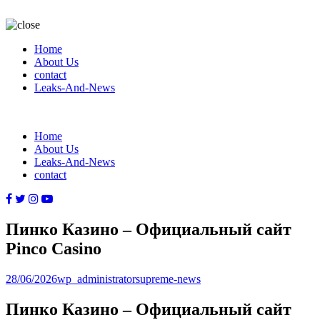
Home
About Us
contact
Leaks-And-News
Home
About Us
Leaks-And-News
contact
Пинко Казино – Официальный сайт
Pinco Casino
Posted
Author
Categories
28/06/2026
wp_administrator
supreme-news
on
Пинко Казино – Официальный сайт