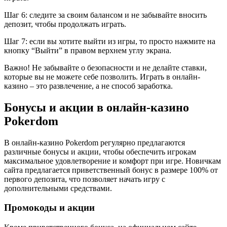
Шаг 6: следите за своим балансом и не забывайте вносить
депозит, чтобы продолжать играть.
Шаг 7: если вы хотите выйти из игры, то просто нажмите на
кнопку “Выйти” в правом верхнем углу экрана.
Важно! Не забывайте о безопасности и не делайте ставки,
которые вы не можете себе позволить. Играть в онлайн-
казино – это развлечение, а не способ заработка.
Бонусы и акции в онлайн-казино
Pokerdom
В онлайн-казино Pokerdom регулярно предлагаются
различные бонусы и акции, чтобы обеспечить игрокам
максимальное удовлетворение и комфорт при игре. Новичкам
сайта предлагается приветственный бонус в размере 100% от
первого депозита, что позволяет начать игру с
дополнительными средствами.
Промокоды и акции