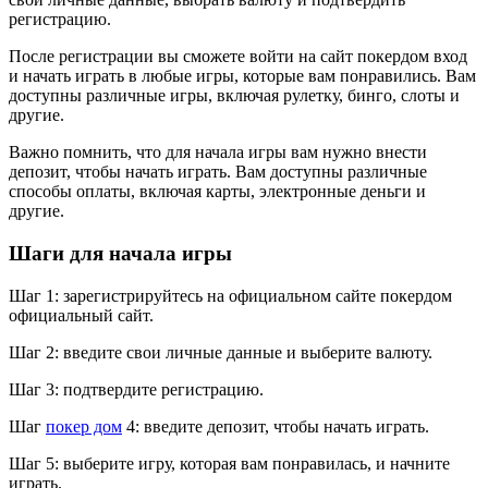
регистрацию.
После регистрации вы сможете войти на сайт покердом вход
и начать играть в любые игры, которые вам понравились. Вам
доступны различные игры, включая рулетку, бинго, слоты и
другие.
Важно помнить, что для начала игры вам нужно внести
депозит, чтобы начать играть. Вам доступны различные
способы оплаты, включая карты, электронные деньги и
другие.
Шаги для начала игры
Шаг 1: зарегистрируйтесь на официальном сайте покердом
официальный сайт.
Шаг 2: введите свои личные данные и выберите валюту.
Шаг 3: подтвердите регистрацию.
Шаг
покер дом
4: введите депозит, чтобы начать играть.
Шаг 5: выберите игру, которая вам понравилась, и начните
играть.