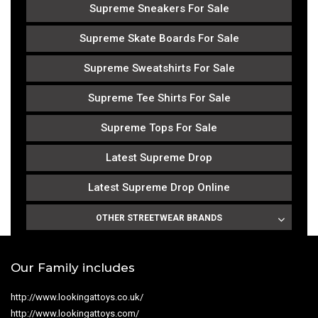
Supreme Sneakers For Sale
Supreme Skate Boards For Sale
Supreme Sweatshirts For Sale
Supreme Tee Shirts For Sale
Supreme Tops For Sale
Latest Supreme Drop
Latest Supreme Drop Online
OTHER STREETWEAR BRANDS
Our Family includes
http://www.lookingattoys.co.uk/
http://www.lookingattoys.com/