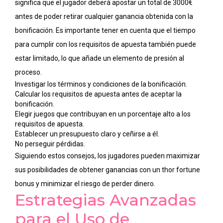
significa que el jugador deberá apostar un total de 3000€
antes de poder retirar cualquier ganancia obtenida con la
bonificación. Es importante tener en cuenta que el tiempo
para cumplir con los requisitos de apuesta también puede
estar limitado, lo que añade un elemento de presión al
proceso.
Investigar los términos y condiciones de la bonificación.
Calcular los requisitos de apuesta antes de aceptar la
bonificación.
Elegir juegos que contribuyan en un porcentaje alto a los
requisitos de apuesta.
Establecer un presupuesto claro y ceñirse a él.
No perseguir pérdidas.
Siguiendo estos consejos, los jugadores pueden maximizar
sus posibilidades de obtener ganancias con un thor fortune
bonus y minimizar el riesgo de perder dinero.
Estrategias Avanzadas
para el Uso de