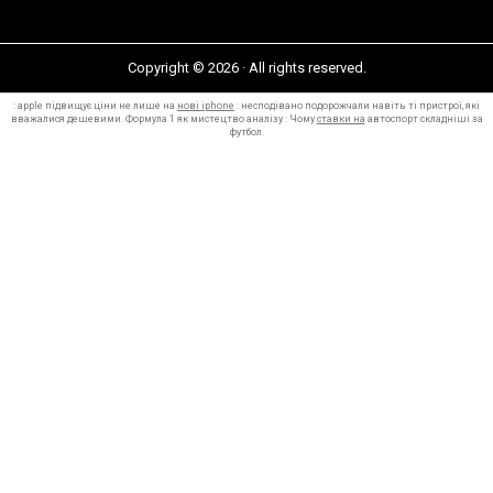
Copyright © 2026 · All rights reserved.
: apple підвищує ціни не лише на
нові iphone
: несподівано подорожчали навіть ті пристрої, які
вважалися дешевими. Формула 1 як мистецтво аналізу : Чому
ставки на
автоспорт складніші за
футбол.