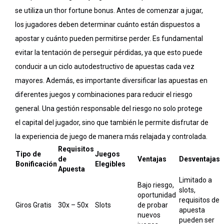
se utiliza un thor fortune bonus. Antes de comenzar a jugar,
los jugadores deben determinar cuánto están dispuestos a
apostar y cuánto pueden permitirse perder. Es fundamental
evitar la tentación de perseguir pérdidas, ya que esto puede
conducir a un ciclo autodestructivo de apuestas cada vez
mayores. Además, es importante diversificar las apuestas en
diferentes juegos y combinaciones para reducir el riesgo
general. Una gestión responsable del riesgo no solo protege
el capital del jugador, sino que también le permite disfrutar de
la experiencia de juego de manera más relajada y controlada.
Requisitos
Tipo de
Juegos
de
Ventajas
Desventajas
Bonificación
Elegibles
Apuesta
Limitado a
Bajo riesgo,
slots,
oportunidad
requisitos de
Giros Gratis
30x – 50x
Slots
de probar
apuesta
nuevos
pueden ser