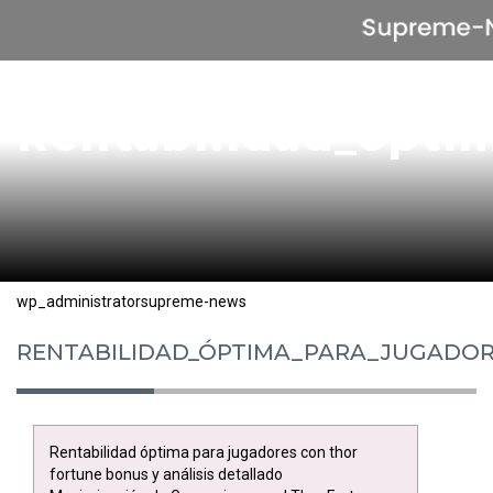
Rentabilidad_ópti
Posted
Author
Categories
wp_administrator
supreme-news
on
RENTABILIDAD_ÓPTIMA_PARA_JUGADOR
Rentabilidad óptima para jugadores con thor
fortune bonus y análisis detallado