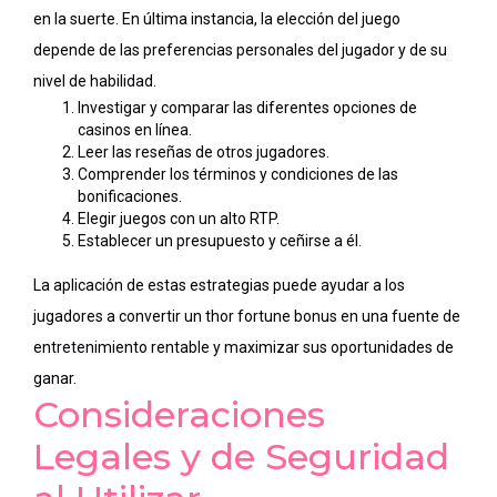
en la suerte. En última instancia, la elección del juego
depende de las preferencias personales del jugador y de su
nivel de habilidad.
Investigar y comparar las diferentes opciones de
casinos en línea.
Leer las reseñas de otros jugadores.
Comprender los términos y condiciones de las
bonificaciones.
Elegir juegos con un alto RTP.
Establecer un presupuesto y ceñirse a él.
La aplicación de estas estrategias puede ayudar a los
jugadores a convertir un thor fortune bonus en una fuente de
entretenimiento rentable y maximizar sus oportunidades de
ganar.
Consideraciones
Legales y de Seguridad