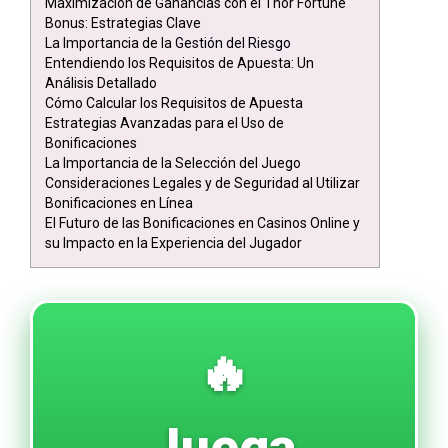
Maximización de Ganancias con el Thor Fortune
Bonus: Estrategias Clave
La Importancia
de la
Gestión del Riesgo
Entendiendo los Requisitos de Apuesta: Un
Análisis Detallado
Cómo Calcular los Requisitos de Apuesta
Estrategias Avanzadas para el Uso de
Bonificaciones
La Importancia de la Selección del Juego
Consideraciones Legales y de Seguridad al Utilizar
Bonificaciones en Línea
El Futuro de las Bonificaciones en Casinos Online y
su Impacto en la Experiencia del Jugador
🔥
Juega