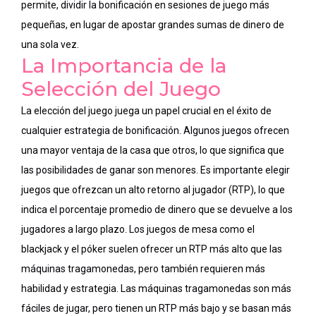
permite, dividir la bonificación en sesiones de juego más
pequeñas, en lugar de apostar grandes sumas de dinero de
una sola vez.
La Importancia de la
Selección del Juego
La elección del juego juega un papel crucial en el éxito de
cualquier estrategia de bonificación. Algunos juegos ofrecen
una mayor ventaja de la casa que otros, lo que significa que
las posibilidades de ganar son menores. Es importante elegir
juegos que ofrezcan un alto retorno al jugador (RTP), lo que
indica el porcentaje promedio de dinero que se devuelve a los
jugadores a largo plazo. Los juegos de mesa como el
blackjack y el póker suelen ofrecer un RTP más alto que las
máquinas tragamonedas, pero también requieren más
habilidad y estrategia. Las máquinas tragamonedas son más
fáciles de jugar, pero tienen un RTP más bajo y se basan más