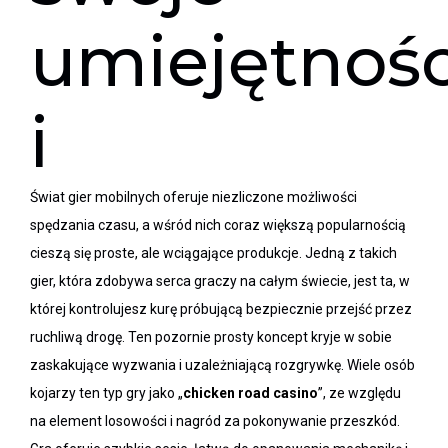
umiejętnośc
i
Świat gier mobilnych oferuje niezliczone możliwości
spędzania czasu, a wśród nich coraz większą popularnością
cieszą się proste, ale wciągające produkcje. Jedną z takich
gier, która zdobywa serca graczy na całym świecie, jest ta, w
której kontrolujesz kurę próbującą bezpiecznie przejść przez
ruchliwą drogę. Ten pozornie prosty koncept kryje w sobie
zaskakujące wyzwania i uzależniającą rozgrywkę. Wiele osób
kojarzy ten typ gry jako „
chicken road casino
”, ze względu
na element losowości i nagród za pokonywanie przeszkód.