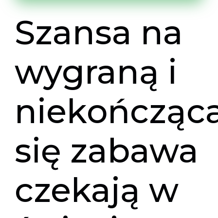
Szansa na
wygraną i
niekończąc
się zabawa
czekają w