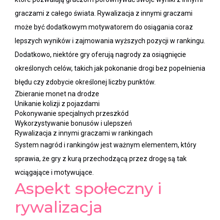
graczami z całego świata. Rywalizacja z innymi graczami
może być dodatkowym motywatorem do osiągania coraz
lepszych wyników i zajmowania wyższych pozycji w rankingu.
Dodatkowo, niektóre gry oferują nagrody za osiągnięcie
określonych celów, takich jak pokonanie drogi bez popełnienia
błędu czy zdobycie określonej liczby punktów.
Zbieranie monet na drodze
Unikanie kolizji z pojazdami
Pokonywanie specjalnych przeszkód
Wykorzystywanie bonusów i ulepszeń
Rywalizacja z innymi graczami w rankingach
System nagród i rankingów jest ważnym elementem, który
sprawia, że gry z kurą przechodzącą przez drogę są tak
wciągające i motywujące.
Aspekt społeczny i
rywalizacja