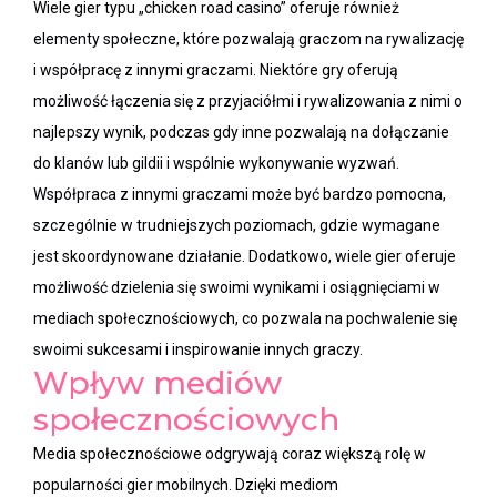
Wiele gier typu „chicken road casino” oferuje również
elementy społeczne, które pozwalają graczom na rywalizację
i współpracę z innymi graczami. Niektóre gry oferują
możliwość łączenia się z przyjaciółmi i rywalizowania z nimi o
najlepszy wynik, podczas gdy inne pozwalają na dołączanie
do klanów lub gildii i wspólnie wykonywanie wyzwań.
Współpraca z innymi graczami może być bardzo pomocna,
szczególnie w trudniejszych poziomach, gdzie wymagane
jest skoordynowane działanie. Dodatkowo, wiele gier oferuje
możliwość dzielenia się swoimi wynikami i osiągnięciami w
mediach społecznościowych, co pozwala na pochwalenie się
swoimi sukcesami i inspirowanie innych graczy.
Wpływ mediów
społecznościowych
Media społecznościowe odgrywają coraz większą rolę w
popularności gier mobilnych. Dzięki mediom