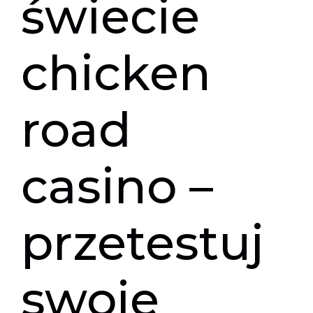
świecie
chicken
road
casino –
przetestuj
swoje