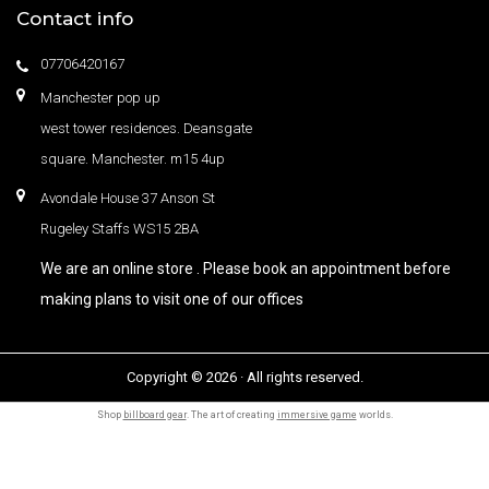
Contact info
07706420167
Manchester pop up
west tower residences. Deansgate
square. Manchester. m15 4up
Avondale House 37 Anson St
Rugeley Staffs WS15 2BA
We are an online store . Please book an appointment before
making plans to visit one of our offices
Copyright © 2026 · All rights reserved.
Shop
billboard gear
. The art of creating
immersive game
worlds.