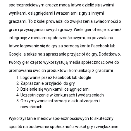
społecznościowym gracze mogą łatwo dzielić się swoimi
wynikami, osiągnięciami i wrażeniami z gry z innymi
graczami. To z kolei prowadzi do zwiększenia świadomości o
grze i przyciągania nowych graczy. Wiele gier oferuje również
integrację z mediami społecznościowymi, co pozwala na
łatwe logowanie się do gry za pomocą konta Facebook lub
Google, a także na zapraszanie przyjaciół do gry. Dodatkowo,
twórcy gier często wykorzystują media społecznościowe do
promowania swoich produktów i komunikacji z graczami.
Logowanie przez Facebook lub Google
Zapraszanie przyjaciół do gry
Dzielenie się wynikami i osiągnięciami
Uczestniczenie w konkursach i wydarzeniach
Otrzymywanie informacji o aktualizacjach i
nowościach
Wykorzystanie mediów społecznościowych to skuteczny
sposób na budowanie społeczności wokół gry i zwiększanie