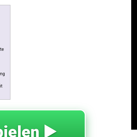
te
ung
it
ielen ▶️