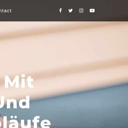
ntact
 Mit
 Und
bläufe