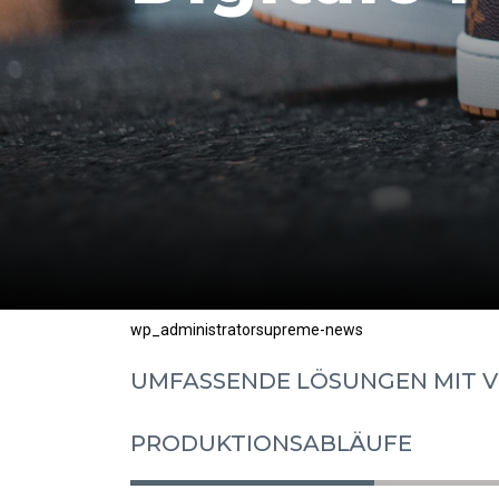
Posted
Author
Categories
wp_administrator
supreme-news
on
UMFASSENDE LÖSUNGEN MIT VI
PRODUKTIONSABLÄUFE