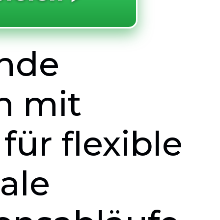
nde
n mit
für flexible
ale