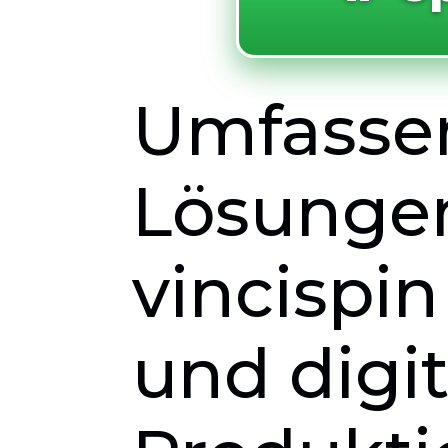
Umfasse
Lösunge
vincispin 
und digit