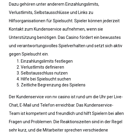
Dazu gehören unter anderem Einzahlungslimits,
Verlustlimits, Selbstausschlüsse und Links zu
Hilfsorganisationen für Spielsucht. Spieler können jederzeit
Kontakt zum Kundenservice aufnehmen, wenn sie
Unterstützung benötigen. Das Casino fördert ein bewusstes
und verantwortungsvolles Spielverhalten und setzt sich aktiv
gegen Spielsucht ein.
Einzahlungslimits festlegen
Verlustlimits definieren
Selbstausschluss nutzen
Hilfe bei Spielsucht suchen
Zeitliche Begrenzung des Spielens
Der Kundenservice von nv casino ist rund um die Uhr per Live-
Chat, E-Mail und Telefon erreichbar. Das Kundenservice-
Team ist kompetent und freundlich und hilft Spielern bei allen
Fragen und Problemen. Die Reaktionszeiten sind in der Regel
sehr kurz, und die Mitarbeiter sprechen verschiedene