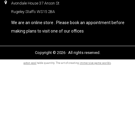
Avondale House 37 Anson St
Rugeley Staffs WS15 2BA
We are an online store . Please book an appointment before
making plans to visit one of our offices
Copyright © 2026 · All rights reserved.
axton pool
table quantity. The art of creating
immersive game worlds
.