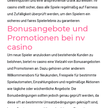
Gewinnquoten und eine ansprechende Grafik aufweisen. nv
casino stellt sicher, dass alle Spiele regelmäßig auf Fairness
und Zufälligkeit überprüft werden, um den Spielern ein
sicheres und faires Spielerlebnis zu garantieren.
Bonusangebote und
Promotionen bei nv
casino
Um neue Spieler anzulocken und bestehende Kunden zu
belohnen, bietet nv casino eine Vielzahl von Bonusangeboten
und Promotionen an. Dazu gehören unter anderem
Willkommensboni für Neukunden, Freispiele für bestimmte
Spielautomaten, Einzahlungsboni und regelmäßige Aktionen
wie tägliche oder wöchentliche Angebote. Die
Bonusbedingungen sollten jedoch genau geprüft werden, da
diese oft an bestimmte Umsatzbedingungen geknüpft sind,