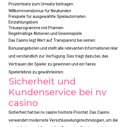
Prozentsatz zum Umsatz beitragen.
Willkommensbonus für Neukunden
Freispiele für ausgewählte Spielautomaten
Einzahlungsboni
Treueprogramme mit Prämien
Regelmäßige Aktionen und Gewinnspiele
Das Casino legt Wert auf Transparenz bei seinen
Bonusangeboten und stellt alle relevanten Informationen klar
und verständlich zur Verfügung. Dies trägt dazu bei, das
Vertrauen der Spieler zu gewinnen und ein faires
Spielerlebnis zu gewährleisten.
Sicherheit und
Kundenservice bei nv
casino
Sicherheit hat bei nv casino höchste Priorität. Das Casino
verwendet modernste Verschlüsselungstechnologien, um die