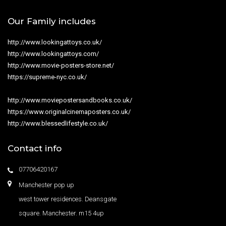
Our Family includes
http://www.lookingattoys.co.uk/
http://www.lookingattoys.com/
http://www.movie-posters-store.net/
https://supreme-nyc.co.uk/
http://www.moviepostersandbooks.co.uk/
https://www.originalcinemaposters.co.uk/
http://www.blessedlifestyle.co.uk/
Contact info
07706420167
Manchester pop up
west tower residences. Deansgate
square. Manchester. m15 4up