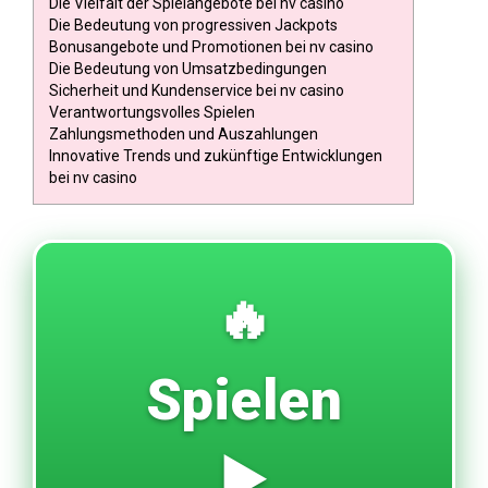
Die Vielfalt der Spielangebote bei nv casino
Die Bedeutung von progressiven Jackpots
Bonusangebote und Promotionen bei nv casino
Die Bedeutung von Umsatzbedingungen
Sicherheit und Kundenservice bei nv casino
Verantwortungsvolles Spielen
Zahlungsmethoden und Auszahlungen
Innovative Trends und zukünftige Entwicklungen
bei nv casino
🔥
Spielen
▶️