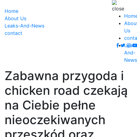
Home
Hom
About Us
Abou
Leaks-And-News
Us
contact
conta
Leak
And-
News
Zabawna przygoda i
chicken road czekają
na Ciebie pełne
nieoczekiwanych
przeszkód oraz