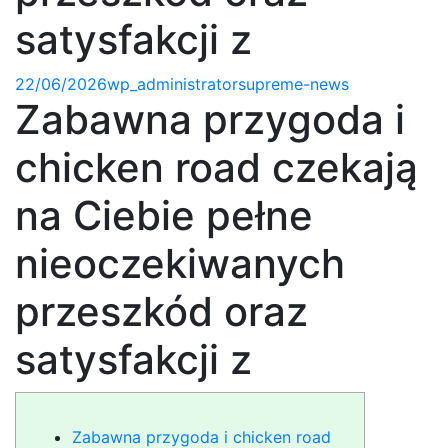
satysfakcji z
Posted
Author
Categories
22/06/2026
wp_administrator
supreme-news
Zabawna przygoda i
on
chicken road czekają
na Ciebie pełne
nieoczekiwanych
przeszkód oraz
satysfakcji z
Zabawna przygoda i chicken road