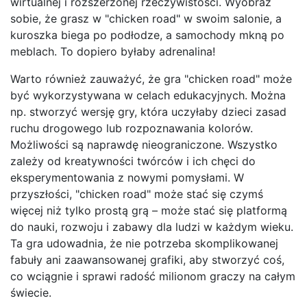
wirtualnej i rozszerzonej rzeczywistości. Wyobraź
sobie, że grasz w "chicken road" w swoim salonie, a
kuroszka biega po podłodze, a samochody mkną po
meblach. To dopiero byłaby adrenalina!
Warto również zauważyć, że gra "chicken road" może
być wykorzystywana w celach edukacyjnych. Można
np. stworzyć wersję gry, która uczyłaby dzieci zasad
ruchu drogowego lub rozpoznawania kolorów.
Możliwości są naprawdę nieograniczone. Wszystko
zależy od kreatywności twórców i ich chęci do
eksperymentowania z nowymi pomysłami. W
przyszłości, "chicken road" może stać się czymś
więcej niż tylko prostą grą – może stać się platformą
do nauki, rozwoju i zabawy dla ludzi w każdym wieku.
Ta gra udowadnia, że nie potrzeba skomplikowanej
fabuły ani zaawansowanej grafiki, aby stworzyć coś,
co wciągnie i sprawi radość milionom graczy na całym
świecie.