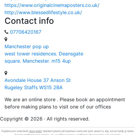
https://www.originalcinemaposters.co.uk/
http://www.blessedlifestyle.co.uk/
Contact info
07706420167
Manchester pop up
west tower residences. Deansgate
square. Manchester. m15 4up
Avondale House 37 Anson St
Rugeley Staffs WS15 2BA
We are an online store . Please book an appointment
before making plans to visit one of our offices
Copyright © 2026 · All rights reserved.
Українська компанія
resq pods
презентувала рятувальні капсули для захисту від катастроф g news.
Давай розберемося разом,
як не
облажатися з вибором букмекерської контори.